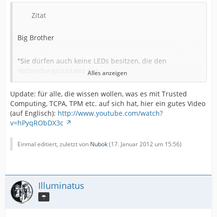
Zitat
Big Brother
"Sie dürfen auch keine LEDs besitzen, die den
Verbindungszustand per
Alles anzeigen
WLAN, Bluetooth oder UMTS anzeigen, und Hardware-
Schalter für diese
Update: für alle, die wissen wollen, was es mit Trusted
Funktionen müssen sich per Software übersteuern
Computing, TCPA, TPM etc. auf sich hat, hier ein gutes Video
lassen".
(auf Englisch):
http://www.youtube.com/watch?
v=hPyqRObDX3c
Das zeigt wo die Reise hingehen soll - aber ohne mich!
Einmal editiert, zuletzt von
Nubok
(
17. Januar 2012 um 15:56
)
Bei 1984 konnte man den Fernseher auch nicht
ausschalten sondern
nur leiser drehen.
Illuminatus
tschau
☂
Bernhard