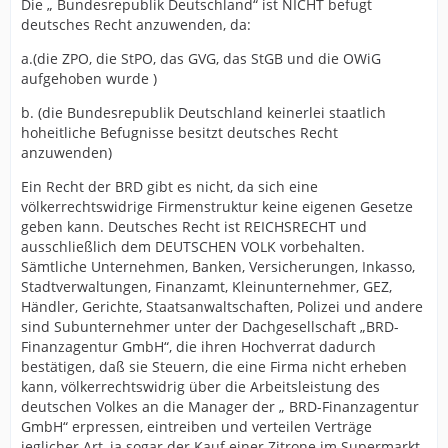
Die „ Bundesrepublik Deutschland“ ist NICHT befugt
deutsches Recht anzuwenden, da:
a.(die ZPO, die StPO, das GVG, das StGB und die OWiG
aufgehoben wurde )
b. (die Bundesrepublik Deutschland keinerlei staatlich
hoheitliche Befugnisse besitzt deutsches Recht
anzuwenden)
Ein Recht der BRD gibt es nicht, da sich eine
völkerrechtswidrige Firmenstruktur keine eigenen Gesetze
geben kann. Deutsches Recht ist REICHSRECHT und
ausschließlich dem DEUTSCHEN VOLK vorbehalten.
Sämtliche Unternehmen, Banken, Versicherungen, Inkasso,
Stadtverwaltungen, Finanzamt, Kleinunternehmer, GEZ,
Händler, Gerichte, Staatsanwaltschaften, Polizei und andere
sind Subunternehmer unter der Dachgesellschaft „BRD-
Finanzagentur GmbH“, die ihren Hochverrat dadurch
bestätigen, daß sie Steuern, die eine Firma nicht erheben
kann, völkerrechtswidrig über die Arbeitsleistung des
deutschen Volkes an die Manager der „ BRD-Finanzagentur
GmbH“ erpressen, eintreiben und verteilen Verträge
jeglicher Art, ja sogar der Kauf einer Zitrone im Supermarkt,