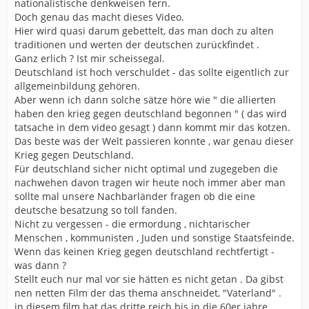
nationalistische denkweisen fern.
Doch genau das macht dieses Video.
Hier wird quasi darum gebettelt, das man doch zu alten
traditionen und werten der deutschen zurückfindet .
Ganz erlich ? Ist mir scheissegal.
Deutschland ist hoch verschuldet - das sollte eigentlich zur
allgemeinbildung gehören.
Aber wenn ich dann solche sätze höre wie " die allierten
haben den krieg gegen deutschland begonnen " ( das wird
tatsache in dem video gesagt ) dann kommt mir das kotzen.
Das beste was der Welt passieren konnte , war genau dieser
Krieg gegen Deutschland.
Für deutschland sicher nicht optimal und zugegeben die
nachwehen davon tragen wir heute noch immer aber man
sollte mal unsere Nachbarländer fragen ob die eine
deutsche besatzung so toll fanden.
Nicht zu vergessen - die ermordung , nichtarischer
Menschen , kommunisten , Juden und sonstige Staatsfeinde.
Wenn das keinen Krieg gegen deutschland rechtfertigt -
was dann ?
Stellt euch nur mal vor sie hätten es nicht getan . Da gibst
nen netten Film der das thema anschneidet, "Vaterland" .
in diesem film hat das dritte reich bis in die 60er jahre