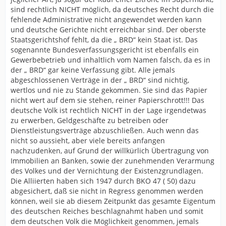
sind rechtlich NICHT möglich, da deutsches Recht durch die
fehlende Administrative nicht angewendet werden kann
und deutsche Gerichte nicht erreichbar sind. Der oberste
Staatsgerichtshof fehlt, da die „ BRD“ kein Staat ist. Das
sogenannte Bundesverfassungsgericht ist ebenfalls ein
Gewerbebetrieb und inhaltlich vom Namen falsch, da es in
der „ BRD“ gar keine Verfassung gibt. Alle jemals
abgeschlossenen Verträge in der „ BRD“ sind nichtig,
wertlos und nie zu Stande gekommen. Sie sind das Papier
nicht wert auf dem sie stehen, reiner Papierschrott!!! Das
deutsche Volk ist rechtlich NICHT in der Lage irgendetwas
zu erwerben, Geldgeschäfte zu betreiben oder
Dienstleistungsverträge abzuschließen. Auch wenn das
nicht so aussieht, aber viele bereits anfangen
nachzudenken, auf Grund der willkürlich Übertragung von
Immobilien an Banken, sowie der zunehmenden Verarmung
des Volkes und der Vernichtung der Existenzgrundlagen.
Die Alliierten haben sich 1947 durch BKO 47 ( 50) dazu
abgesichert, daß sie nicht in Regress genommen werden
können, weil sie ab diesem Zeitpunkt das gesamte Eigentum
des deutschen Reiches beschlagnahmt haben und somit
dem deutschen Volk die Möglichkeit genommen, jemals