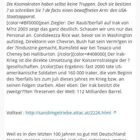
Die Kosmokraten haben selbst keine Truppen. Doch sie besitzen
? so schreiben Sie ? de facto einen bewaffneten Arm: den USA-
Staatsapparat.
[color=#BF0000]Jean Ziegler: Der Raub?berfall auf Irak von
M?rz 2003 zeigt das ganz deutlich. Schauen wir uns nur das
Personal an. Condoleezza Rice war, bevor sie in Washington
aufstieg, Direktorin von Chevron, Bush hat sein Verm?gen in
der ?lindustrie gemacht, Rumsfeld war bei Texaco und
Cheney bei Halliburton. [/color][color=#408000] Der Irak-
Krieg ist die direkte Umsetzung der Konzernstrategie der ?
lgesellschaften. [/color]Das Ergebnis: fast 2000 tote US-
amerikanische Soldaten und 160 000 Iraker, die vom Beginn
des ?berfalls bis zum Juli dieses Jahres im Krieg bzw. an
seinen Folgen starben. Aber eben: Der Irak besitzt die
zweitgr??ten ?lreserven der Welt: 112 Milliarden Barrel.
Volltext :
http://sandimgetriebe.attac.at/2226.html
Weil es in den letzten 100 Jahren so gut mit Deutschland