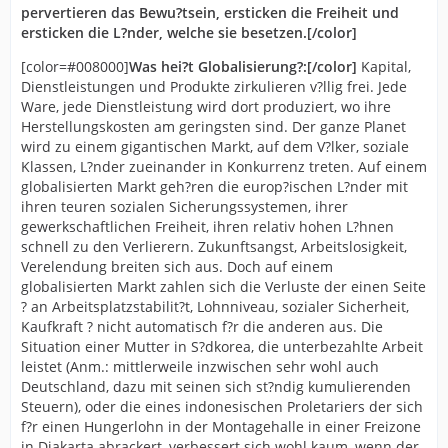
pervertieren das Bewu?tsein, ersticken die Freiheit und
ersticken die L?nder, welche sie besetzen.[/color]
[color=#008000]
Was hei?t Globalisierung?:[/color]
Kapital,
Dienstleistungen und Produkte zirkulieren v?llig frei. Jede
Ware, jede Dienstleistung wird dort produziert, wo ihre
Herstellungskosten am geringsten sind. Der ganze Planet
wird zu einem gigantischen Markt, auf dem V?lker, soziale
Klassen, L?nder zueinander in Konkurrenz treten. Auf einem
globalisierten Markt geh?ren die europ?ischen L?nder mit
ihren teuren sozialen Sicherungssystemen, ihrer
gewerkschaftlichen Freiheit, ihren relativ hohen L?hnen
schnell zu den Verlierern. Zukunftsangst, Arbeitslosigkeit,
Verelendung breiten sich aus. Doch auf einem
globalisierten Markt zahlen sich die Verluste der einen Seite
? an Arbeitsplatzstabilit?t, Lohnniveau, sozialer Sicherheit,
Kaufkraft ? nicht automatisch f?r die anderen aus. Die
Situation einer Mutter in S?dkorea, die unterbezahlte Arbeit
leistet (Anm.: mittlerweile inzwischen sehr wohl auch
Deutschland, dazu mit seinen sich st?ndig kumulierenden
Steuern), oder die eines indonesischen Proletariers der sich
f?r einen Hungerlohn in der Montagehalle in einer Freizone
in Djakarta abrackert, verbessert sich wohl kaum, wenn der