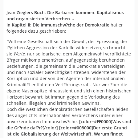
Jean Zieglers Buch: Die Barbaren kommen. Kapitalismus
und organisierten Verbrechen. -
In Kapitel II: Die Immunschw?che der Demokratie
hat er
folgendes dazu geschrieben:
"Will eine Gesellschaft sich der Gewalt, der Epressung, der
t?glichen Aggression der Kartelle widersetzen, so braucht
sie
Werte,
nur solidarische, dem Allgemeinwohl verpflichtete
B?rger mit komplement?ren, auf gegenseitig beruhenden
Beziehungen, die gemeinsam die Demokratie verteidigen
und nach sozialer Gerechtigkeit streben, widerstehen der
Korruption und der von den Agenten der internationalen
Kriminalit?t entfalteten Verf?hrungskraft. Nur wer ?ber die
eigene Nasenspitze hinaussieht und sich einen historischen
Horizont bewahrt, ist immun gegen die Verlockung des
schnellen, illegalen und kriminellen Gewinns.
Doch die westlichen demokratischen Gesellschaften leiden
des angesichts internationalen Verbrechens unter einer
unverkennbaren Immunschw?che.
[color=#FF0000]Was sind
die Gr?nde daf?r?[/color] [color=#008000]Der erste Grund
ist die Globalisierung der Weltwirtschaft. Warum findet