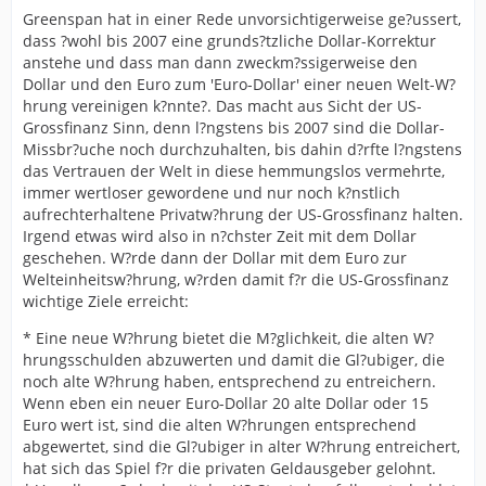
Greenspan hat in einer Rede unvorsichtigerweise ge?ussert,
dass ?wohl bis 2007 eine grunds?tzliche Dollar-Korrektur
anstehe und dass man dann zweckm?ssigerweise den
Dollar und den Euro zum 'Euro-Dollar' einer neuen Welt-W?
hrung vereinigen k?nnte?. Das macht aus Sicht der US-
Grossfinanz Sinn, denn l?ngstens bis 2007 sind die Dollar-
Missbr?uche noch durchzuhalten, bis dahin d?rfte l?ngstens
das Vertrauen der Welt in diese hemmungslos vermehrte,
immer wertloser gewordene und nur noch k?nstlich
aufrechterhaltene Privatw?hrung der US-Grossfinanz halten.
Irgend etwas wird also in n?chster Zeit mit dem Dollar
geschehen. W?rde dann der Dollar mit dem Euro zur
Welteinheitsw?hrung, w?rden damit f?r die US-Grossfinanz
wichtige Ziele erreicht:
* Eine neue W?hrung bietet die M?glichkeit, die alten W?
hrungsschulden abzuwerten und damit die Gl?ubiger, die
noch alte W?hrung haben, entsprechend zu entreichern.
Wenn eben ein neuer Euro-Dollar 20 alte Dollar oder 15
Euro wert ist, sind die alten W?hrungen entsprechend
abgewertet, sind die Gl?ubiger in alter W?hrung entreichert,
hat sich das Spiel f?r die privaten Geldausgeber gelohnt.