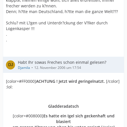
klappte, meinen einige wohl, sich alles erdreisten, immer
frecher werden zu k?nnen.
Denn; h?tte man Deutschland, h?tte man die ganze Welt???
Schlu? mit L?gen und Unterdr?ckung der V?lker durch
Logenkasper !!!
.
.
Habt Ihr sowas Freches schon einmal gelesen?
Djamila
12. November 2006 um 17:54
[color=#FF0000]
ACHTUNG ! Jetzt wird
g
eringelnatzt.
[/color]
:lol:
Gladderadatsch
[color=#008000]
Es hatte ein Igel sich geckenhaft und
blasiert