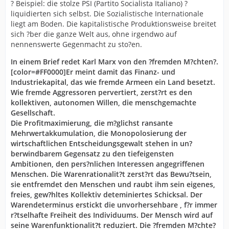
? Beispiel: die stolze PSI (Partito Socialista Italiano) ?
liquidierten sich selbst. Die Sozialistische Internationale
liegt am Boden. Die kapitalistische Produktionsweise breitet
sich ?ber die ganze Welt aus, ohne irgendwo auf
nennenswerte Gegenmacht zu sto?en.
In einem Brief redet Karl Marx von den ?fremden M?chten?.
[color=#FF0000]Er meint damit das Finanz- und
Industriekapital, das wie fremde Armeen ein Land besetzt.
Wie fremde Aggressoren pervertiert, zerst?rt es den
kollektiven, autonomen Willen, die menschgemachte
Gesellschaft.
Die Profitmaximierung, die m?glichst ransante
Mehrwertakkumulation, die Monopolosierung der
wirtschaftlichen Entscheidungsgewalt stehen in un?
berwindbarem Gegensatz zu den tiefeigensten
Ambitionen, den pers?nlichen Interessen angegriffenen
Menschen. Die Warenrationalit?t zerst?rt das Bewu?tsein,
sie entfremdet den Menschen und raubt ihm sein eigenes,
freies, gew?hltes Kollektiv deteminiertes Schicksal. Der
Warendeterminus erstickt die unvorhersehbare , f?r immer
r?tselhafte Freiheit des Individuums. Der Mensch wird auf
seine Warenfunktionalit?t reduziert. Die ?fremden M?chte?