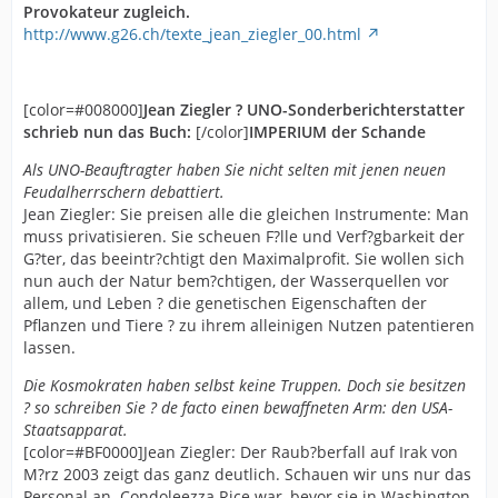
Provokateur zugleich.
http://www.g26.ch/texte_jean_ziegler_00.html
[color=#008000]
Jean Ziegler ? UNO-Sonderberichterstatter
schrieb nun das Buch:
[/color]
IMPERIUM der Schande
Als UNO-Beauftragter haben Sie nicht selten mit jenen neuen
Feudalherrschern debattiert.
Jean Ziegler: Sie preisen alle die gleichen Instrumente: Man
muss privatisieren. Sie scheuen F?lle und Verf?gbarkeit der
G?ter, das beeintr?chtigt den Maximalprofit. Sie wollen sich
nun auch der Natur bem?chtigen, der Wasserquellen vor
allem, und Leben ? die genetischen Eigenschaften der
Pflanzen und Tiere ? zu ihrem alleinigen Nutzen patentieren
lassen.
Die Kosmokraten haben selbst keine Truppen. Doch sie besitzen
? so schreiben Sie ? de facto einen bewaffneten Arm: den USA-
Staatsapparat.
[color=#BF0000]Jean Ziegler: Der Raub?berfall auf Irak von
M?rz 2003 zeigt das ganz deutlich. Schauen wir uns nur das
Personal an. Condoleezza Rice war, bevor sie in Washington