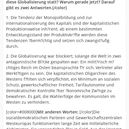
diese Globalisierung statt? Warum gerade jetzt? Darauf
gibt es zwei Antworten.[/color]
1. Die Tendenz der Monopolbildung und zur
Internationalisierung des Kapitals sind der kapitalistschen
Produktionsweise inh?rent; ab einem bestimmten
Entwicklungsstand der Produktivkr?fte werden diese
Tendenzen ?berm?chtig und setzen sich zwangsl?ufig
durch.
2. Die Globalisierung war blockiert, solange die Welt in zwei
antagonistische Bl?cke gespalten war: Ein milit?risch m?
chtiges Reich im Osten beanspruchte f?r sich, Vertreter aller
Werkt?tigen zu sein. Die kapitalistischen Oligarchien des
Westens f?hlten sich verpflichtet, ein Minimum an sozialen
Schutz, gewerkschaftlicher Freiheit, Tarifautonomie und
demokratischer Kontrolle ?ber ?konomische Zw?nge zu
bewahren. Es galt, die Wahlerfolge der Kommunisten im
Westen zu verhindern.
[color=#008000]
Mit anderen Worten:
[/color]Die
sozialdemokratischen Parteien und Gewerkschaftszentralen
Westeuropas funktionierten lange Zeit wie mittelalterliche