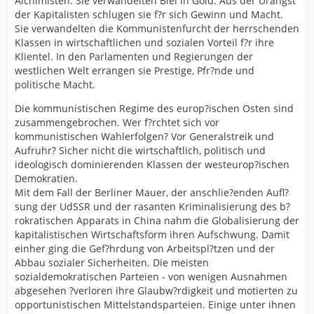
Alchimisten. Sie verwandelten Blei in Gold. Aus der Urangst
der Kapitalisten schlugen sie f?r sich Gewinn und Macht.
Sie verwandelten die Kommunistenfurcht der herrschenden
Klassen in wirtschaftlichen und sozialen Vorteil f?r ihre
Klientel. In den Parlamenten und Regierungen der
westlichen Welt errangen sie Prestige, Pfr?nde und
politische Macht.
Die kommunistischen Regime des europ?ischen Osten sind
zusammengebrochen. Wer f?rchtet sich vor
kommunistischen Wahlerfolgen? Vor Generalstreik und
Aufruhr? Sicher nicht die wirtschaftlich, politisch und
ideologisch dominierenden Klassen der westeurop?ischen
Demokratien.
Mit dem Fall der Berliner Mauer, der anschlie?enden Aufl?
sung der UdSSR und der rasanten Kriminalisierung des b?
rokratischen Apparats in China nahm die Globalisierung der
kapitalistischen Wirtschaftsform ihren Aufschwung. Damit
einher ging die Gef?hrdung von Arbeitspl?tzen und der
Abbau sozialer Sicherheiten. Die meisten
sozialdemokratischen Parteien - von wenigen Ausnahmen
abgesehen ?verloren ihre Glaubw?rdigkeit und motierten zu
opportunistischen Mittelstandsparteien. Einige unter ihnen