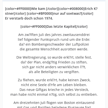
[color=#FF0000]Wie kam [/color][color=#008000]Erich K?
stner[/color] [color=#BF0000]nur auf soetwas?[/color]
Er verstarb doch schon 1974.
[color=#FF0000]Das letzte Kapitel[/color]
Am zw?lften Juli des Jahres zweitausenddrei
lief folgender Funkspruch rund um die Erde:
da? ein Bombengeschwader der Luftpolizei
die gesamte Menschheit ausrotten werde.
Die Weltregierung, so wurde erkl?rt, stelle fest,
da? der Plan, endg?ltig Frieden zu stiften,
sich gar nicht anders verwirklichen l??t,
als alle Beteiligten zu vergiften.
Zu fliehen, wurde erkl?rt, habe keinen Zweck,
nicht eine Seele d?rfe am Leben bleiben.
Das neue Giftgas krieche in jedes Versteck,
man habe nicht einmal n?tig, sich selbst zu entleiben.
Am dreizehnten Juli flogen von Boston eintausend
mit Gas und Bazillen beladene Flugzeuge fort