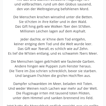
und vollbrachten, rund um den Globus sausend,
den von der Weltregierung befohlenen Mord.
Die Menschen krochen winselnd unter die Betten.
Sie st?rzten in ihre Keller und in den Wald.
Das Gift hing gelb wie Wolken ?ber den St?dten.
Millionen Leichen lagen auf dem Asphalt.
Jeder dachte, er k?nne dem Tod entgehn,
keiner entging dem Tod und die Welt wurde leer.
Das Gift war ?berall, es schlich wie auf Zehn.
Es lief die W?sten entlang, und es schwamm ?bers Meer.
Die Menschen lagen geb?ndelt wie faulende Garben.
Andere hingen wie Puppen zum Fenster heraus.
Die Tiere im Zoo schrien schrecklich, bevor sie starben.
Und langsam l?schten die gro?en Hoch?fen aus.
Dampfer schwankten im Meer, beladen mit Toten.
Und weder Weinen noch Lachen war mehr auf der Welt.
Die Flugzeuge irrten mit tausend toten Piloten,
unter dem Himmel und sanken brennend ins Feld.
Jetzt hatte die Menschheit endlich erreicht, was sie wollte.