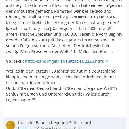
aufstieg, Direktorin von Chevron, Bush hat sein Verm?gen in
der ?lindustrie gemacht, Rumsfeld war bei Texaco und
Cheney bei Halliburton. [/color][color=#408000] Der Irak-
Krieg ist die direkte Umsetzung der Konzernstrategie der ?
lgesellschaften. [/color]Das Ergebnis: fast 2000 tote US-
amerikanische Soldaten und 160 000 Iraker, die vom Beginn
des ?berfalls bis zum Juli dieses Jahres im Krieg bzw. an
seinen Folgen starben. Aber eben: Der Irak besitzt die
zweitgr??ten ?lreserven der Welt: 112 Milliarden Barrel.
Volltext :
http://sandimgetriebe.attac.at/2226.html
Weil es in den letzten 100 Jahren so gut mit Deutschland
klappte, meinen einige wohl, sich alles erdreisten, immer
frecher werden zu k?nnen.
Und; h?tte man Deutschland, h?tte man die ganze Welt???
Schlu? mit L?gen und Unterdr?ckung der V?lker durch
Logenkasper !!!
Indische Bauern begehen Selbstmord
Djamila
12. November 2006 um 19:17