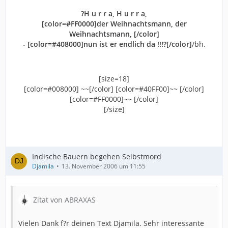
?H u r r a, H u r r a,
[color=#FF0000]der Weihnachtsmann, der
Weihnachtsmann, [/color]
- [color=#408000]nun ist er endlich da !!!?[/color]
/bh.
[size=18]
[color=#008000] ~~[/color] [color=#40FF00]~~ [/color]
[color=#FF0000]~~ [/color]
[/size]
Indische Bauern begehen Selbstmord
Djamila
13. November 2006 um 11:55
Zitat von ABRAXAS
Vielen Dank f?r deinen Text Djamila. Sehr interessante