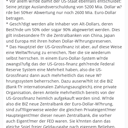
* Vor allem w?rde damit der US-Staat ebenfalls entschuldet:
Seine jetzige Auslandsverschuldung von 5200 Mia. Dollar w?
rde bei 50%er Abwertung nur noch 2600 Mia. Euro-Dollar
betragen.
* Gesch?digt werden alle Inhaber von Alt-Dollars, deren
Best?nde um 50% oder sogar 90% abgewertet werden. Dies
gilt insbesondere f?r die Zentralbanken von China, Japan
und Europa mit ihren hohen Dollar-W?hrungsreserven.
* Das Hauptziel der US-Grossfinanz ist aber, auf diese Weise
eine Weltw?hrung zu erreichen, ?ber die sie wiederum
selbst herrschen. In einem Euro-Dollar-System w?rde
zwangsl?ufig das der US-Gross-finanz geh?rende Federal
Reserve System eine Mehrheit haben, also die US-
Grossfinanz dann auch mehrheitlich das neue W?
hrungssystem beherrschen. Dazu auserw?hlt ist die BIZ
(Bank f?r internationalen Zahlungsausgleich), eine private
Organisation, deren Anteile mehrheitlich bereits von der
US-Grossfinanz heimlich aufgekauft worden sind. W?rde
also die BIZ neue Zentralbank der Euro-Dollar-W?hrung,
sind zuf?lligerweise wieder die gleichen Privateigent?mer
Haupteigent?mer dieser neuen Zentralbank, die vorher
auch Eigent?mer der FED waren. Sie k?nnten dann das
gleiche Spiel freier Geldausgabe nach eigenem Belieben,