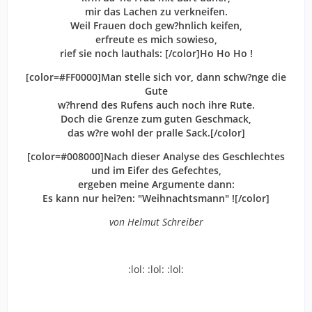
mir das Lachen zu verkneifen.
Weil Frauen doch gew?hnlich keifen,
erfreute es mich sowieso,
rief sie noch lauthals: [/color]Ho Ho Ho !
[color=#FF0000]Man stelle sich vor, dann schw?nge die
Gute
w?hrend des Rufens auch noch ihre Rute.
Doch die Grenze zum guten Geschmack,
das w?re wohl der pralle Sack.[/color]
[color=#008000]Nach dieser Analyse des Geschlechtes
und im Eifer des Gefechtes,
ergeben meine Argumente dann:
Es kann nur hei?en: "Weihnachtsmann" ![/color]
von Helmut Schreiber
:lol: :lol: :lol: