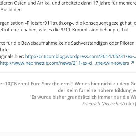
leren Osten und Afrika, und arbeitete dann 17 Jahre für mehrere 
Ausbilder.
 Organisation »Pilotsfor911truth.org«, die konsequent gezeigt hat
etroffen zu haben, wie es die 9/11-Kommission behauptet hat.
te für die Beweisaufnahme keine Sachverständigen oder Piloten, 
hrte.
ginals hier:
http://criticomblog.wordpress.com/2014/05/31/ex-
http://www.neonnettle.com/news/211-ex-ci…the-twin-towers
ze=10]"Nehmt Eure Sprache ernst! Wer es hier nicht zu dem Gefü
der Keim für eine höhere Bildung 
"Es wurde bisher grundsätzlich immer nur die Wa
Friedrich Nietzsche
[/color]