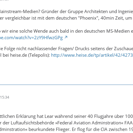
ainstream-Medien? Gründer der Gruppe Architekten und Ingenie
r vergleichbar ist mit dem deutschen "Phoenix", 40min Zeit, um
b wir eine solche Wende auch bald in den deutschen MS-Medien erw
ube.com/watch?v=2zY9HfwzGPg
ie Folge nicht nachlassender Fragen/ Drucks seitens der Zuschaue
l bei heise.de (Telepolis):
http://www.heise.de/tp/artikel/42/427
15:34
attlichen Erklärung hat Lear während seiner 40 Flugjahre über 1
r der Luftaufsichtsbehörde »Federal Aviation Adminstration« FAA (
dminstration« beurkundete Flieger. Er flog für die CIA zwischen