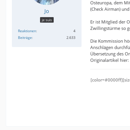
Osteuropa, dem Mitt
(Check Airman) und 
Jo
je suis
Er ist Mitglied der
Zwillingstürme so g
Reaktionen
4
Beiträge
2.633
Die Kommission hör
Anschlägen durchfü
Übersetzung des Ori
Originalartikel hier:
[color=#0000ff][si