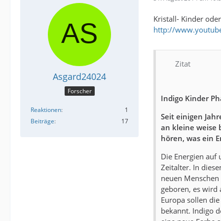
Kristall- Kinder od
http://www.youtu
Zitat
Asgard24024
Forscher
Indigo Kinder P
Reaktionen
1
Seit einigen Jah
Beiträge
17
an kleine weise 
hören, was ein E
Die Energien auf 
Zeitalter. In die
neuen Menschen h
geboren, es wird 
Europa sollen die
bekannt. Indigo d