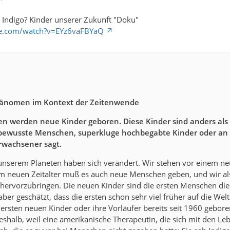
er Indigo? Kinder unserer Zukunft "Doku"
be.com/watch?v=EYz6vaFBYaQ
hänomen im Kontext der Zeitenwende
ren werden neue Kinder geboren. Diese Kinder sind anders als
bewusste Menschen, superkluge hochbegabte Kinder oder an ei
rwachsener sagt.
unserem Planeten haben sich verändert. Wir stehen vor einem neu
sem neuen Zeitalter muß es auch neue Menschen geben, und wir a
ervorzubringen. Die neuen Kinder sind die ersten Menschen dies
aber geschätzt, dass die ersten schon sehr viel früher auf die Wel
 ersten neuen Kinder oder ihre Vorläufer bereits seit 1960 gebore
eshalb, weil eine amerikanische Therapeutin, die sich mit den L