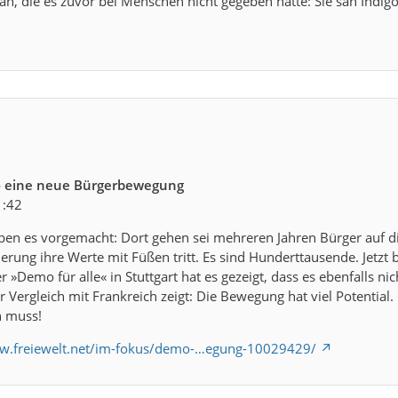
ah, die es zuvor bei Menschen nicht gegeben hatte: Sie sah Indi
 - eine neue Bürgerbewegung
1:42
en es vorgemacht: Dort gehen sei mehreren Jahren Bürger auf di
gierung ihre Werte mit Füßen tritt. Es sind Hunderttausende. Jetzt
»Demo für alle« in Stuttgart hat es gezeigt, dass es ebenfalls nic
Vergleich mit Frankreich zeigt: Die Bewegung hat viel Potential. 
n muss!
ww.freiewelt.net/im-fokus/demo-…egung-10029429/