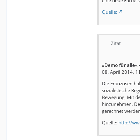
eine neue Farbe s
Quelle:
Zitat
»Demo für alle«
08. April 2014, 1
Die Franzosen hab
sozialistische Re
Bewegung. Mit der 
hinzunehmen. Der 
gerechnet werde
Quelle:
http://w