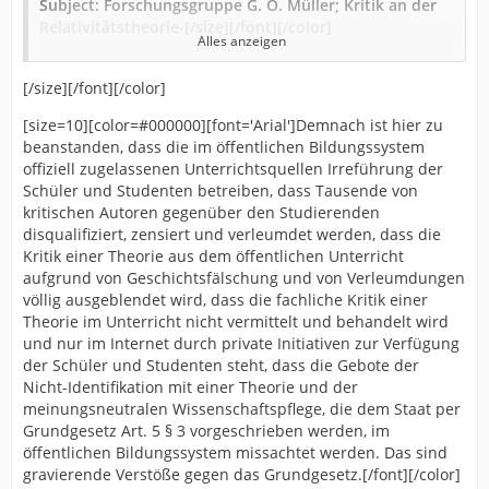
Subject: Forschungsgruppe G. O. Müller; Kritik an der
allgemeine Relativitätstheorie quantenphysikalisch zu
Relativitätstheorie-[/size][/font][/color]
verallgemeinern – so wie die Relativitätstheorie
Alles anzeigen
ihrerseits die Newtonsche Mechanik verallgemeinert
hat – und eine Theorie der “Quantengravitation” zu
[size=10][color=#000000][font='Arial']Sehr geehrte Frau
[/size][/font][/color]
entwickeln. Als ein wichtiger Vertreter dieses Zweiges
Lopez, [/font][/color][/size]
[size=10]
der theoretischen Physik sei nur der, auch durch die
[size=10][color=#000000][font='Arial']Demnach ist hier zu
Medien bekannte, britische Physiker Stephen Hawking
beanstanden, dass die im öffentlichen Bildungssystem
[color=#000000][font='Arial']sie haben unter dem 31. Juli
genannt. ] [/font][/color][/size][size=10][color=#000000]
offiziell zugelassenen Unterrichtsquellen Irreführung der
der Bundesministerin für Bildung und Forschung, Frau
[size=10][color=#000000][font='Arial'][...]
Schüler und Studenten betreiben, dass Tausende von
Dr. Annette Schavan, Mitglied des Deutschen
[/font][/color]
kritischen Autoren gegenüber den Studierenden
Bundestages, unter der Überschrift “Freiheit der
[color=#000000][font='Arial']
Zitatende
[/font][/color]
disqualifiziert, zensiert und verleumdet werden, dass die
Wissenschaft nach Artikel 5 des Grundgesetzes” eine E-
[/size][/color][/size]
Kritik einer Theorie aus dem öffentlichen Unterricht
Mail zugesandt. Frau Bundesministerin Dr. Schavan
aufgrund von Geschichtsfälschung und von Verleumdungen
lässt Ihnen danken und hat das Schreiben dem Referat
[color=#000000][font='Arial']Es soll zuallererst darauf
völlig ausgeblendet wird, dass die fachliche Kritik einer
“Naturwissenschaftliche Grundlagenforschung” im
hingewiesen werden, dass das Bundesministerium für
Theorie im Unterricht nicht vermittelt und behandelt wird
BMBF zur Beantwortung übergeben.[/font][/color][/size]
Bildung und Forschung aus grundsätzlichen
und nur im Internet durch private Initiativen zur Verfügung
[size=10]
Erwägungen keine Stellungnahme zu
der Schüler und Studenten steht, dass die Gebote der
wissenschaftlichen Thesen und Theorien abgibt.
Nicht-Identifikation mit einer Theorie und der
Ergebnisse der wissenschaftlichen Forschung sind
meinungsneutralen Wissenschaftspflege, die dem Staat per
unter den Experten in der Wissenschaft selbst zu
Grundgesetz Art. 5 § 3 vorgeschrieben werden, im
[color=#000000][font='Arial']Des Weiteren ist
diskutieren. Hierzu gehört auch die von der
öffentlichen Bildungssystem missachtet werden. Das sind
festzustellen, dass die Ergebnisse der
Forschungsgruppe G. O. Müller vorgebrachte Kritik an
gravierende Verstöße gegen das Grundgesetz.[/font][/color]
Forschungsgruppe G. O. Müller veröffentlicht wurden,