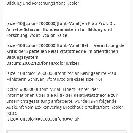
Bildung und Forschung:[/font][/color]
[size=10][color=#000000][font='Arial']An Frau Prof. Dr.
Annette Schavan, Bundesministerin für Bildung und
Forschung:[/font][/color][/size]
[size=10][color=#000000][font='Arial']Betr.: Vermittlung der
Kritik der Speziellen Relativitätstheorie im öffentlichen
Bildungssystem
Datum: 20.02.12[/font][/color][/size]
[size=10][color=#000000][font='Arial']Sehr geehrte Frau
Ministerin Schavan,[/font][/color][/size][size=10]
[color=#000000][font='Arial']Einem Lehrer, der
Informationen über die Kritik der Relativitätstheorie zur
Unterrichtsgestaltung anforderte, wurde 1994 folgende
Auskunft vom Lexikonverlag Brockhaus erteilt:[/font][/color]
[/size]
[size=10][color=#000000][font='Arial']