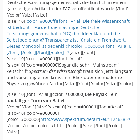
Deutsche Forschungsgemeinschaft, die kürzlich in einem
ganzseitigen Artikel in der FAZ veröffentlicht wurde:[/font]
[/color][/size][/size]
[size=10]
[color=#0000ff][font='Arial']Die freie Wissenschaft
ist bedroht – Fördert die mächtige Deutsche
Forschungsgemeinschaft (DFG) den Ideenklau und die
Selbstbedienung? Transparenz ist für sie ein Fremdwort.
Dieses Monopol ist bedenklich[color=#000000][font='Arial'].
[/font] [/color][/font][/color]
[/size][/font]
[size=10][color=#0000ff][font='Arial']
[size=10][color=#000000]Sogar die sehr „Mainstream“
Zeitschrift
Spektrum der Wissenschaft
traut sich jetzt langsam
und vorsichtig einen kritischen Blick über die moderne
Physik zu gewähren:[/color][/size][/font][/color][/size][/color]
[size=10][font='Arial'][color=#000000]
Die Physik - ein
baufälliger Turm von Babel
[/color][/font][/size][size=10][color=#0000ff][font='Arial']
[size=10][color=#000000]
[color=#000000]
http://www.spektrum.de/artikel/1124688
[/color][/color][color=#ffffff].[/color][/size][/font][/color]
[/size]