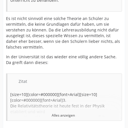
Unterricht zu behandeln.
Es ist nicht sinnvoll eine solche Theorie an Schüler zu
vermitteln, die keine Grundlagen dafür haben, um sie
verstehen zu können. Da die Lehrerausbildung nicht dafür
ausgelegt ist, dieses spezielle Wissen zu vermitteln, ist
daher eher besser, wenn sie den Schülern lieber nichts, als
falsches vermitteln.
In der Universität ist das wieder eine völlig andere Sache.
Da greift dann dieses:
Zitat
[size=10][color=#000000][font=Arial][size=10]
[color=#000000][font=Arial]3.
Die Relativitätstheorie ist heute fest in der Physik
etabliert und wird
Alles anzeigen
von seriösen Wissenschaftlern nicht angezweifelt.
Zahlreiche und immer