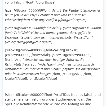
völlig falsch:[/font][/color][/size]
Physik sei nur der,
auch durch die Medien bekannte, britische Physiker
[size=10][color=#000000][font='Arial']- Die Relativitätstheorie ist
Stephen Hawking
heute fest in der Physik etabliert und wird von seriösen
genannt. ] [/font][/color][/size][size=10][color=#000000]
Wissenschaftlern nicht angezweifelt.[/font][/color][/size]
[size=10][color=#000000][font=Arial][...] [/font][/color]
[/size][/color][/size][/font][/color][/size]
[size=10][color=#000000][font='Arial']- [size=10][color=#000000]
[font='Arial']Zahlreiche und immer genauer durchgeführte
Experimente bestätigen sie in ausgezeichneter Weise.[/font]
[/color][/size][/font][/color][/size]
[size=10][color=#000000][font='Arial'][size=10]
[color=#000000][font='Arial']
-
[size=10][color=#000000]
[font='Arial']
Versuche einzelner heutiger Autoren, die
Relativitätstheorie zu “widerlegen“, sind meist philosophisch-
weltanschaulich motiviert und bleiben physikalisch oberflächlich
oder in Widersprüchen hängen.
[/font][/color][/size][/font]
[/color][/size][/font][/color][/size]
[size=10][color=#000000][font='Arial']Das ist alles falsch und
stellt eine arge Irreführung der Studierenden dar: Die
Spezielle Relativitätstheorie wurde von Anfang an und