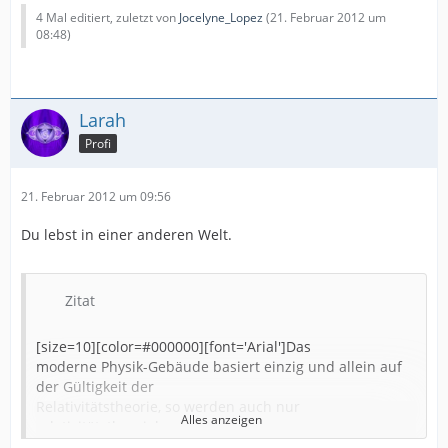
4 Mal editiert, zuletzt von
Jocelyne_Lopez
(
21. Februar 2012 um
08:48
)
Larah
Profi
21. Februar 2012 um 09:56
Du lebst in einer anderen Welt.
Zitat
[size=10][color=#000000][font='Arial']Das
moderne Physik-Gebäude basiert einzig und allein auf
der Gültigkeit der
Relativitätstheorie, so werden auch nur
Alles anzeigen
relativitätstheoriekonforme
Modelle in der Astronomie und der Kosmologie