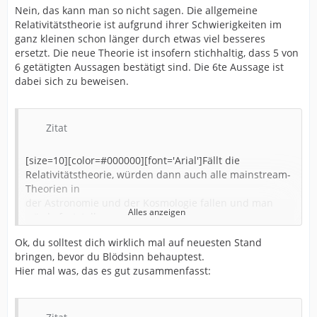
Nein, das kann man so nicht sagen. Die allgemeine
zugelassen (wie zum
Relativitätstheorie ist aufgrund ihrer Schwierigkeiten im
Beispiel die Urknalltheorie), obwohl es natürlich andere
ganz kleinen schon länger durch etwas viel besseres
nicht-relativitätstheoriekonforme Modelle gibt.
ersetzt. Die neue Theorie ist insofern stichhaltig, dass 5 von
[/font][/color][/size]
6 getätigten Aussagen bestätigt sind. Die 6te Aussage ist
dabei sich zu beweisen.
Zitat
[size=10][color=#000000][font='Arial']Fällt die
Relativitätstheorie, würden dann auch alle mainstream-
Theorien in
der Astronomie und der Kosmologie fallen und man
Alles anzeigen
würde feststellen
müssen, dass man die Physik seit 100 Jahren in eine
Ok, du solltest dich wirklich mal auf neuesten Stand
Sackgasse geführt
bringen, bevor du Blödsinn behauptest.
und gehalten hat – und dabei Milliarden und aber
Hier mal was, das es gut zusammenfasst:
Milliarden von
Steuergeldern Jahr für Jahr in den Sand gesteckt hat.
Die jüngsten
Ergebnisse des OPERA-Experiments, die die