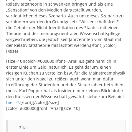
Relativitätstheorie in schwanken bringen und als eine
„Sensation“ von den Medien dargestellt wurden,
verdeutlichen dieses Szenario. Auch um dieses Szenario zu
verhindern wurden im Grundgesetz "Wissenschaftsfreit"
die Gebote der Nicht-Identifikation des Staates mit einer
Theorie und der meinungsneutralen Wissenschaftspflege
vorgeschrieben, die jedoch seit Jahrzehnten vom Staat mit
der Relativitätstheorie missachtet werden.[/font][/color]
[/size]
[size=10][color=#000000][font='Arial']Es geht nämlich in
erster Linie um Geld, natürlich. Es geht darum, einen
riesigen Kuchen zu verteilen bzw. für die Mainstreamphysik
sich unter den Nagel zu reißen, auch wenn man dafür
Irreführung der Studenten und der Steuerzahler betreiben
muss. Karl Popper hat als Insider einen kleinen Blick hinter
den Kulissen der Wissenschaft gewährt, siehe zum Beispiel
hier
:[/font][/color][/size]
[color=#000000][font='Arial'][size=10]
Zitat