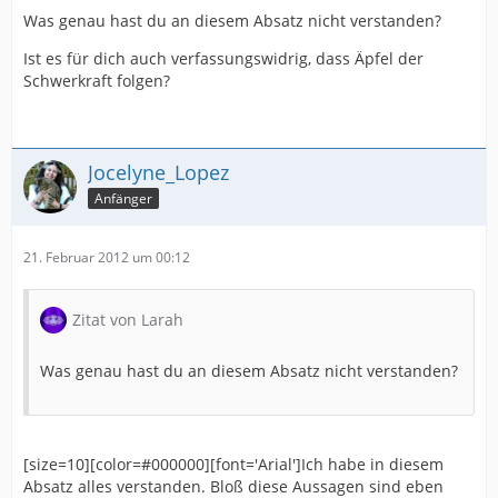
genauer durchgeführte Experimente bestätigen sie in
Was genau hast du an diesem Absatz nicht verstanden?
ausgezeichneter
Weise. Nicht zuletzt fußen auf der speziellen
Ist es für dich auch verfassungswidrig, dass Äpfel der
Relativitätstheorie auch
Schwerkraft folgen?
erfolgreiche quantenphysikalische Theorien wie die
Quantenelektrodynamik, die selbst wieder sehr genau
mit Experimenten
übereinstimmt. Versuche einzelner heutiger Autoren,
Jocelyne_Lopez
die
Anfänger
Relativitätstheorie zu “widerlegen“, sind meist
philosophisch-weltanschaulich motiviert und bleiben
physikalisch
21. Februar 2012 um 00:12
oberflächlich oder in Widersprüchen hängen. Davon zu
unterscheiden sind
die ernsthaften wissenschaftlichen Bemühungen, die
Zitat von Larah
allgemeine
Relativitätstheorie quantenphysikalisch zu
Was genau hast du an diesem Absatz nicht verstanden?
verallgemeinern – so wie die
Relativitätstheorie ihrerseits die Newtonsche Mechanik
verallgemeinert
hat – und eine Theorie der “Quantengravitation” zu
[size=10][color=#000000][font='Arial']Ich habe in diesem
entwickeln. Als ein
Absatz alles verstanden. Bloß diese Aussagen sind eben
wichtiger Vertreter dieses Zweiges der theoretischen