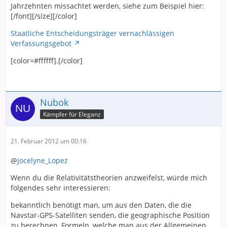
Jahrzehnten missachtet werden, siehe zum Beispiel hier:
[/font][/size][/color]
Staatliche Entscheidungsträger vernachlässigen
Verfassungsgebot
[color=#ffffff].[/color]
Nubok
Kämpfer für Eleganz
21. Februar 2012 um 00:16
@
Jocelyne_Lopez
Wenn du die Relativitätstheorien anzweifelst, würde mich
folgendes sehr interessieren:
bekanntlich benötigt man, um aus den Daten, die die
Navstar-GPS-Satelliten senden, die geographische Position
zu berechnen, Formeln, welche man aus der Allgemeinen