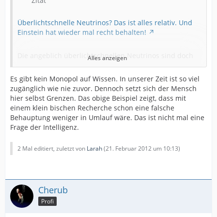
Zitat
Relativitätstheorie in
schwanken bringen und als eine „Sensation“ von den
Überlichtschnelle Neutrinos? Das ist alles relativ. Und
Medien dargestellt
Einstein hat wieder mal recht behalten!
wurden, verdeutlichen dieses Szenario. Auch um dieses
Szenario zu
Die angeblich überlichtschnellen Neutrinos sind doch
verhindern wurden im Grundgesetz
Alles anzeigen
nur
"Wissenschaftsfreit" die Gebote der
unterlichtschnell gewesen und die Beobachtungen des
Nicht-Identifikation des Staates mit einer Theorie und
Es gibt kein Monopol auf Wissen. In unserer Zeit ist so viel
Opera-Experiments
der
zugänglich wie nie zuvor. Dennoch setzt sich der Mensch
liefern eine weitere Bestätigung Einsteins Spezieller
meinungsneutralen Wissenschaftspflege
hier selbst Grenzen. Das obige Beispiel zeigt, dass mit
Relativitätstheorie!
vorgeschrieben, die jedoch seit
einem klein bischen Recherche schon eine falsche
Jahrzehnten vom Staat mit der Relativitätstheorie
Behauptung weniger in Umlauf wäre. Das ist nicht mal eine
Was passiert ist: die Flugzeit der Neutrinos und die
missachtet werden.[/font][/color][/size]
Frage der Intelligenz.
Länge ihrer
Flugbahn wurden mit Hilfevon GPS-Satelliten ermittelt.
Diese bewegen
2 Mal editiert, zuletzt von
Larah
(
21. Februar 2012 um 10:13
)
sich mit ca. 9.000 km/h zur Erdoberfläche. Für diese
relative Bewegung
der beiden Bezugssysteme muss in der Auswertung der
Also weiterhin alles in Butter und keine neue Physik!
Flugzeit eine
Cherub
http://karl-heinz.posterous.com/uberlichtschne…s-ist-
Korrektur entsprechend der Speziellen
alles-rel
Profi
Relativitätstheorie angebracht
werden. Und damit lassen sich die ca. 60