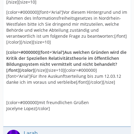
der Speziellen Relativitätstheorie von A. Einstein aus
[/size][size=10]
zum einen in gedruckter Buchform und zum anderen
dem Jahre 1905.[/font][/color][/size][size=10]
im Internet. Die Forschungsergebnisse sind damit
[color=#000000][font='Arial']Vor diesem Hintergrund und im
öffentlich breit zugänglich. Ihr Vorwurf, die
Rahmen des Informationsfreiheitsgesetzes in Nordrhein-
Forschungsgruppe könne ihre Meinung nicht öffentlich
[color=#000000][font='Arial']Mit freundlichen Grüßen
Westfalen bitte ich Sie dringend mir mitzuteilen, welche
äußern, ist daher unrichtig und eine Verletzung der
Im Auftrag Jürgen Richter
Behörde und welche Abteilung zuständig und
Grundrechte in Bezug auf freie Meinungsäußerung
Prof. Dr. Juergen Richter
verantwortlich ist um folgende Frage zu beantworten:[/font]
kann nicht festgestellt werden.[/font][/color][/size]
Bundesministerium für Bildung und Forschung,
[/color][/size][size=10]
[size=10]
Referat 711, 53175 Bonn[/font][/color][/size]
[color=#000000][font='Arial']Aus welchen Gründen wird die
Kritik der Speziellen Relativitätstheorie im öffentlichen
Bildungssystem nicht vermittelt und nicht behandelt?
[/font][/color]
[/size][size=10][color=#000000]
[font='Arial']Für Ihre Auskunftserteilung bis zum 12.03.12
danke ich im voraus und verbleibe[/font][/color][/size]
[color=#000000]mit freundlichen Grüßen
Jocelyne Lopez[/color]
Larah