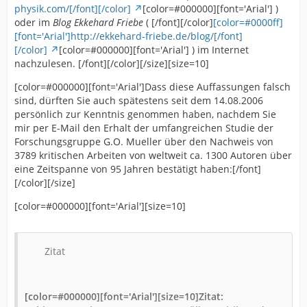
physik.com/[/font][/color]
Stark. Sie be¬gannen sich nach Ende des Ersten
[color=#000000][font='Arial'] )
oder im
Weltkriegs nationalistischen und antisemitischen
Blog Ekkehard Friebe
( [/font][/color]
[color=#0000ff]
Lenard stellte der Einsteinschen Theorie eine
[font='Arial']http://ekkehard-friebe.de/blog/[/font]
Positionen zuzuwenden und zählten schließlich zu den
komplizierte Weiterentwicklung der Äthertheorie mit
[/color]
führenden Köpfen der nationalsozialistischen
[color=#000000][font='Arial'] ) im Internet
mehreren gegeneinander bewegten Ätherarten
nachzulesen. [/font][/color][/size][size=10]
Propaganda, die auf die Ausgrenzung und Abwertung
entgegen. Aber weder waren die Argumente gegen die
einer angeblich “jüdischen Wissenschaft” zielte. Dabei
[color=#000000][font='Arial']Dass diese Auffassungen falsch
Relativitätstheorie physikalisch in irgendeiner Weise
stuften sie die Relativitätstheorie Einsteins als
sind, dürften Sie auch spätestens seit dem 14.08.2006
stichhaltig, noch wurde die wenig überzeugende
abstraktes mathematisches Konstrukt ohne
persönlich zur Kenntnis genommen haben, nachdem Sie
Äthertheorie Lenards von nicht-nationalsozialistischen
Wirklichkeitsbezug ein, das mit seiner
3. Die Relativitätstheorie ist heute fest in der Physik
mir per E-Mail den Erhalt der umfangreichen Studie der
Wissenschaftlern ernst genommen. Eigentlicher
Unanschaulichkeit dem “jüdischen Denken” entspringe
etabliert und wird von seriösen Wissenschaftlern nicht
Forschungsgruppe G.O. Mueller über den Nachweis von
Ursprung der Angriffe war nur die nationalsozialistische
und einem “germanisch-deutschen Naturbild”
angezweifelt. Zahlreiche und immer genauer
3789 kritischen Arbeiten von weltweit ca. 1300 Autoren über
Ideologie. Einzelheiten entnehmen Sie bitte den
zuwiderlaufe.
durchgeführte Experimente bestätigen sie in
eine Zeitspanne von 95 Jahren bestätigt haben:[/font]
beiliegenden Biographien, die Ihnen auch
ausgezeichneter Weise. Nicht zuletzt fußen auf der
[/color][/size]
weiterführende Literaturangaben bieten.
speziellen Relativitätstheorie auch erfolgreiche
quantenphysikalische Theorien wie die
[color=#000000][font='Arial'][size=10]
Quantenelektrodynamik, die selbst wieder sehr genau
mit Experimenten übereinstimmt. Versuche einzelner
heutiger Autoren, die Relativitätstheorie zu
Zitat
“widerlegen“, sind meist philosophisch-weltanschaulich
motiviert und bleiben physikalisch oberflächlich oder in
Widersprüchen hängen. Davon zu unterscheiden sind
[color=#000000][font='Arial'][size=10]Zitat:
die ernsthaften wissenschaftlichen Bemühungen, die