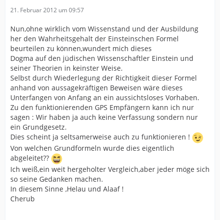
Nanosekunden, die die Neutrinos
21. Februar 2012 um 09:57
angeblich zu schnell waren, erklären.
Nun,ohne wirklich vom Wissenstand und der Ausbildung
her den Wahrheitsgehalt der Einsteinschen Formel
beurteilen zu können,wundert mich dieses
Dogma auf den jüdischen Wissenschaftler Einstein und
seiner Theorien in keinster Weise.
Selbst durch Wiederlegung der Richtigkeit dieser Formel
anhand von aussagekräftigen Beweisen wäre dieses
Unterfangen von Anfang an ein aussichtsloses Vorhaben.
Zu den funktionierenden GPS Empfängern kann ich nur
sagen : Wir haben ja auch keine Verfassung sondern nur
ein Grundgesetz.
Dies scheint ja seltsamerweise auch zu funktionieren !
Von welchen Grundformeln wurde dies eigentlich
abgeleitet??
Ich weiß,ein weit hergeholter Vergleich,aber jeder möge sich
so seine Gedanken machen.
In diesem Sinne ,Helau und Alaaf !
Cherub