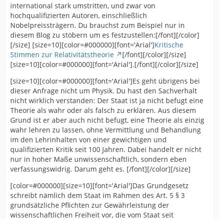
international stark umstritten, und zwar von
hochqualifizierten Autoren, einschließlich
Nobelpreissträgern. Du brauchst zum Beispiel nur in
diesem Blog zu stöbern um es festzustellen:[/font][/color]
[/size] [size=10][color=#000000][font='Arial']
Kritische
Stimmen zur Relativitätstheorie
[/font][/color][/size]
[size=10][color=#000000][font='Arial'].[/font][/color][/size]
[size=10][color=#000000][font='Arial']Es geht übrigens bei
dieser Anfrage nicht um Physik. Du hast den Sachverhalt
nicht wirklich verstanden: Der Staat ist ja nicht befugt eine
Theorie als wahr oder als falsch zu erklären. Aus diesem
Grund ist er aber auch nicht befugt, eine Theorie als einzig
wahr lehren zu lassen, ohne Vermittlung und Behandlung
im den Lehrinhalten von einer gewichtigen und
qualifizierten Kritik seit 100 Jahren. Dabei handelt er nicht
nur in hoher Maße unwissenschaftlich, sondern eben
verfassungswidrig. Darum geht es. [/font][/color][/size]
[color=#000000][size=10][font='Arial']Das Grundgesetz
schreibt nämlich dem Staat im Rahmen des Art. 5 § 3
grundsätzliche Pflichten zur Gewährleistung der
wissenschaftlichen Freiheit vor, die vom Staat seit