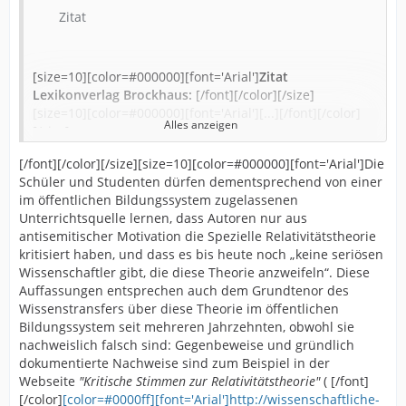
Zitat
[size=10][color=#000000][font='Arial']
Zitat
Lexikonverlag Brockhaus:
[/font][/color][/size]
[size=10][color=#000000][font='Arial'][...][/font][/color]
Alles anzeigen
[/size]
[/font][/color][/size][size=10][color=#000000][font='Arial']Die
[size=10][color=#000000][font='Arial']2. Die
Schüler und Studenten dürfen dementsprechend von einer
Relativitätstheorie fand in der wissenschaftlichen Welt
im öffentlichen Bildungssystem zugelassenen
allgemein eine sehr rasche Anerkennung. Kritik wurde
Unterrichtsquelle lernen, dass Autoren nur aus
von einzelnen aus eher weltanschaulichen Gründen
antisemitischer Motivation die Spezielle Relativitätstheorie
angebracht.[/font][/color][/size] [size=10]
kritisiert haben, und dass es bis heute noch „keine seriösen
[color=#000000][font='Arial']
Wissenschaftler gibt, die diese Theorie anzweifeln“. Diese
Auffassungen entsprechen auch dem Grundtenor des
Während die Einwände Ernst Gehrkes
Wissenstransfers über diese Theorie im öffentlichen
naturphilosophischer und erkenntnis¬theoretischer Art
Bildungssystem seit mehreren Jahrzehnten, obwohl sie
waren, ging die physikalisch unhaltbare Kritik aus der
nachweislich falsch sind: Gegenbeweise und gründlich
sogenannten “deutschen Physik” im Dritten Reich auf
dokumentierte Nachweise sind zum Beispiel in der
den nationalsozialistischen Rassismus und
Webseite
Antisemitismus zurück. Prominenteste Vertreter waren
"Kritische Stimmen zur Relativitätstheorie"
( [/font]
[/color]
die Nobelpreisträger Philipp Lenard und Johannes
[color=#0000ff][font='Arial']http://wissenschaftliche-