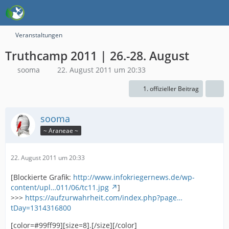
Veranstaltungen
Truthcamp 2011 | 26.-28. August
sooma
22. August 2011 um 20:33
1. offizieller Beitrag
sooma
~ Araneae ~
22. August 2011 um 20:33
[Blockierte Grafik:
http://www.infokriegernews.de/wp-
content/upl…011/06/tc11.jpg
]
>>>
https://aufzurwahrheit.com/index.php?page…
tDay=1314316800
[color=#99ff99][size=8].[/size][/color]