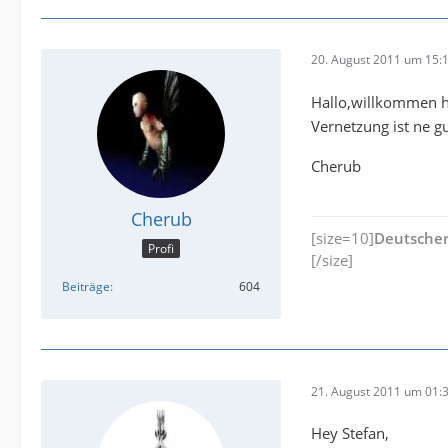
20. August 2011 um 15:
Hallo,willkommen hi
Vernetzung ist ne g
Cherub
Cherub
[size=10]
Deutscher
Profi
[/size]
Beiträge
604
21. August 2011 um 01:
Hey Stefan,