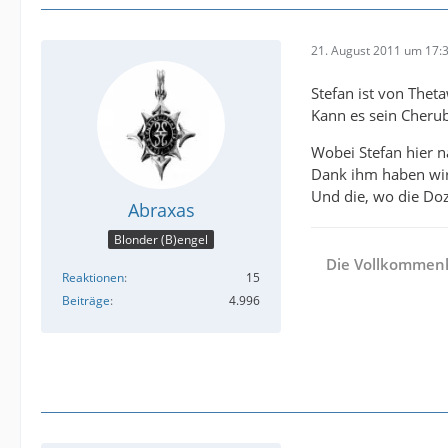
21. August 2011 um 17:
Stefan ist von Thet
Kann es sein Cherub
Wobei Stefan hier n
Dank ihm haben wir 
Und die, wo die Do
Abraxas
Blonder (B)engel
Die Vollkommenhe
Reaktionen
15
Beiträge
4.996