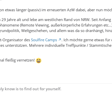
hon etwas länger (passiv) im erneuerten AzW dabei, aber nun möcht
in 29 Jahre alt und lebe am westlichen Rand von NRW. Seit Anfang
hänomene (Remote Viewing, außerkörperliche Erfahrungen etc...
grundpolitik, Weltgeschehen, und allem was da so dranhängt, hin
it-Organisator des
Soulfire Camps
. Ich möchte gerne etwas für 
dies unterstützen. Mehrere individuelle Treffpunkte / Stammtische
al fleißig vernetzen!
ly know is to find out for yourself.