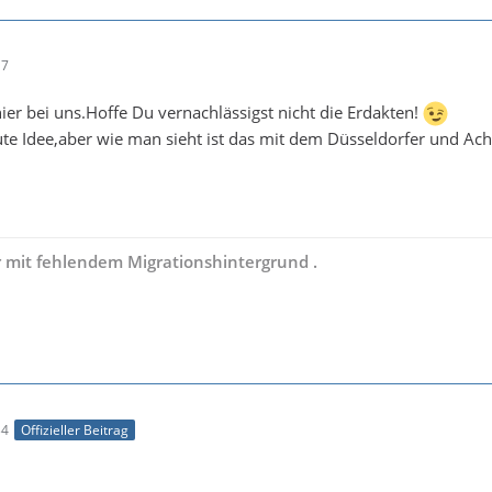
17
er bei uns.Hoffe Du vernachlässigst nicht die Erdakten!
ute Idee,aber wie man sieht ist das mit dem Düsseldorfer und Ache
 mit fehlendem Migrationshintergrund .
34
Offizieller Beitrag