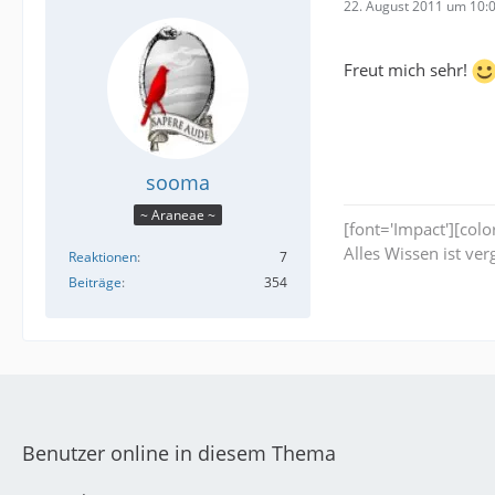
22. August 2011 um 10:
Freut mich sehr!
sooma
~ Araneae ~
[font='Impact'][co
Alles Wissen ist ver
Reaktionen
7
Beiträge
354
Benutzer online in diesem Thema