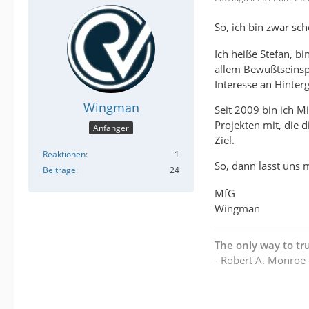
So, ich bin zwar sc
Ich heiße Stefan, b
allem Bewußtseinsp
Interesse an Hinter
Wingman
Seit 2009 bin ich M
Projekten mit, die 
Anfänger
Ziel.
Reaktionen
1
So, dann lasst uns m
Beiträge
24
MfG
Wingman
The only way to tru
- Robert A. Monroe