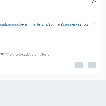
#7
.gifsmania.de/animierte_gifs/spinnen/spinnen-9216.gif
]
. ♥
[Khalil Gibran]
[/color][/font]