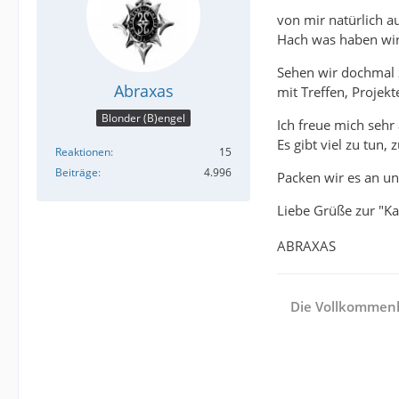
von mir natürlich a
Hach was haben wir
Sehen wir dochmal z
Abraxas
mit Treffen, Projek
Blonder (B)engel
Ich freue mich seh
Es gibt viel zu tun, 
Reaktionen
15
Beiträge
4.996
Packen wir es an un
Liebe Grüße zur "Ka
ABRAXAS
Die Vollkommenhe