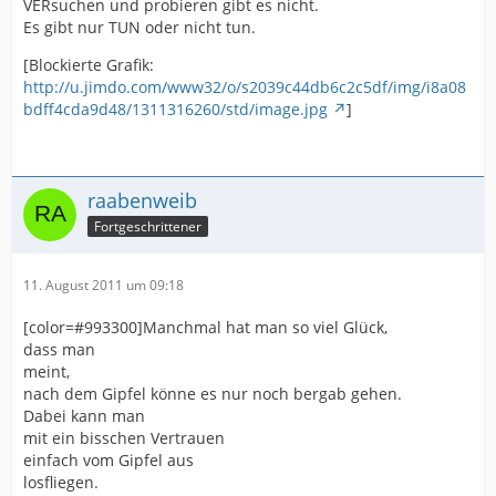
VERsuchen und probieren gibt es nicht.
Es gibt nur TUN oder nicht tun.
[Blockierte Grafik:
http://u.jimdo.com/www32/o/s2039c44db6c2c5df/img/i8a08
bdff4cda9d48/1311316260/std/image.jpg
]
raabenweib
Fortgeschrittener
11. August 2011 um 09:18
[color=#993300]Manchmal hat man so viel Glück,
dass man
meint,
nach dem Gipfel könne es nur noch bergab gehen.
Dabei kann man
mit ein bisschen Vertrauen
einfach vom Gipfel aus
losfliegen.