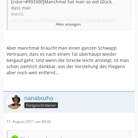
[color=#993300]Manchmal hat man so viel Glück,
dass man
meint,
nach dem Gipfel könne es nur noch bergab gehen.
Alles anzeigen
Dabei kann man
mit ein bisschen Vertrauen
einfach vom Gipfel aus
[/color] [Blockierte Grafik:
losfliegen.
http://u.jimdo.com/www32/o/s2039c44db6c2c5df/img/ib
Aber manchmal braucht man einen ganzen Schwapp
f03e1c372c3bf94/1304609961/std/image.jpg
]
Vertrauen, dass es nach einem Tal überhaupt wieder
bergauf geht. Und wenn die Strecke leicht ansteigt, ist man
schon ziemlich dankbar, von der Vorstellung des Fliegens
aber noch weit entfernt...
nanabozho
Fortgeschrittener
11. August 2011 um 09:32