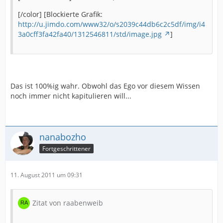
[/color] [Blockierte Grafik:
http://u.jimdo.com/www32/o/s2039c44db6c2c5df/img/i4
3a0cff3fa42fa40/1312546811/std/image.jpg
]
Das ist 100%ig wahr. Obwohl das Ego vor diesem Wissen
noch immer nicht kapitulieren will...
nanabozho
Fortgeschrittener
11. August 2011 um 09:31
Zitat von raabenweib