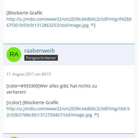
[Blockierte Grafik:
http://u.jimdo.com/www32/o/s2039c44db6c2c5df/img/if428d
67f361b93c9/1312863253/std/image.jpg
]
raabenweib
Fortgeschrittener
11. August 2011 um 09:15
[color=#993300]Wer alles gibt, hat nichts zu
verlieren!
[/color] [Blockierte Grafik:
http://u.jimdo.com/www32/o/s2039c44db6c2c5df/img/i3dc5
2c50b5708e30/1312750467/std/image.jpg
]