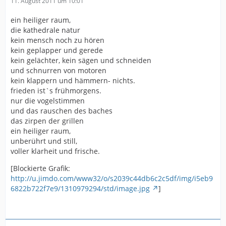
11. August 2011 um 10:01
ein heiliger raum,
die kathedrale natur
kein mensch noch zu hören
kein geplapper und gerede
kein gelächter, kein sägen und schneiden
und schnurren von motoren
kein klappern und hämmern- nichts.
frieden ist`s frühmorgens.
nur die vogelstimmen
und das rauschen des baches
das zirpen der grillen
ein heiliger raum,
unberührt und still,
voller klarheit und frische.
[Blockierte Grafik:
http://u.jimdo.com/www32/o/s2039c44db6c2c5df/img/i5eb9
6822b722f7e9/1310979294/std/image.jpg
]