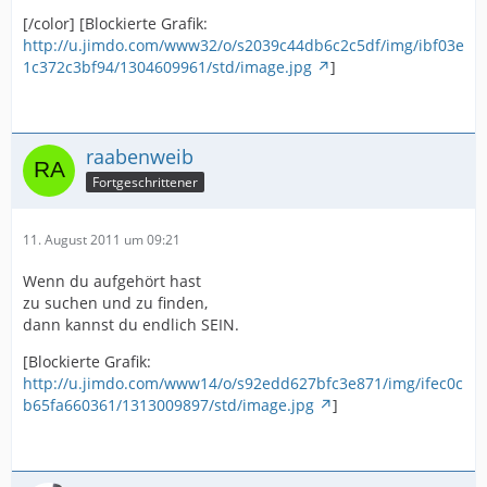
[/color] [Blockierte Grafik:
http://u.jimdo.com/www32/o/s2039c44db6c2c5df/img/ibf03e
1c372c3bf94/1304609961/std/image.jpg
]
raabenweib
Fortgeschrittener
11. August 2011 um 09:21
Wenn du aufgehört hast
zu suchen und zu finden,
dann kannst du endlich SEIN.
[Blockierte Grafik:
http://u.jimdo.com/www14/o/s92edd627bfc3e871/img/ifec0c
b65fa660361/1313009897/std/image.jpg
]