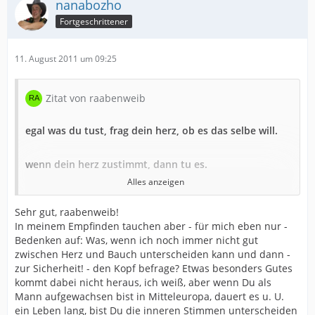
nanabozho
Fortgeschrittener
11. August 2011 um 09:25
Zitat von raabenweib
egal was du tust, frag dein herz, ob es das selbe will.
wenn dein herz zustimmt, dann tu es.
Alles anzeigen
es ist nur eine kurze zwiesprache mit dir selbst.
Sehr gut, raabenweib!
In meinem Empfinden tauchen aber - für mich eben nur -
aber sie taucht alles in ein anderes licht.
Bedenken auf: Was, wenn ich noch immer nicht gut
zwischen Herz und Bauch unterscheiden kann und dann -
zur Sicherheit! - den Kopf befrage? Etwas besonders Gutes
kommt dabei nicht heraus, ich weiß, aber wenn Du als
Mann aufgewachsen bist in Mitteleuropa, dauert es u. U.
[Blockierte Grafik:
ein Leben lang, bist Du die inneren Stimmen unterscheiden
http://u.jimdo.com/www32/o/s2039c44db6c2c5df/img/i9