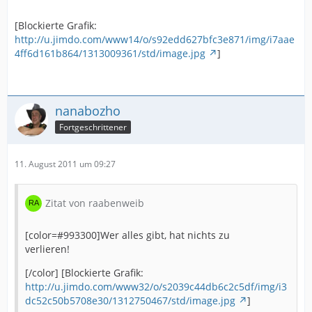
[Blockierte Grafik:
http://u.jimdo.com/www14/o/s92edd627bfc3e871/img/i7aae
4ff6d161b864/1313009361/std/image.jpg
]
nanabozho
Fortgeschrittener
11. August 2011 um 09:27
Zitat von raabenweib
[color=#993300]Wer alles gibt, hat nichts zu
verlieren!
[/color] [Blockierte Grafik:
http://u.jimdo.com/www32/o/s2039c44db6c2c5df/img/i3
dc52c50b5708e30/1312750467/std/image.jpg
]