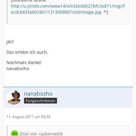
http://u.jimdo.com/www14/o/s92edd627bfc3e871/img/if
ec0cb65fa660361/1313009897/std/image.jpg
]
JA!!!
Das erlebe ich auch.
Nochmals danke!
nanabozho
nanabozho
Fortgeschrittener
11. August 2011 um 09:39
Zitat von raabenweib