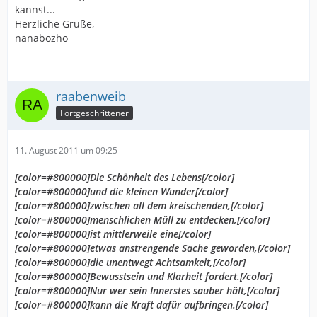
kannst...
31287451e123f0c/1312615782/std/image.jpg
]
Herzliche Grüße,
nanabozho
raabenweib
Fortgeschrittener
11. August 2011 um 09:25
[color=#800000]Die Schönheit des Lebens[/color]
[color=#800000]und die kleinen Wunder[/color]
[color=#800000]zwischen all dem kreischenden,[/color]
[color=#800000]menschlichen Müll zu entdecken,[/color]
[color=#800000]ist mittlerweile eine[/color]
[color=#800000]etwas anstrengende Sache geworden,[/color]
[color=#800000]die unentwegt Achtsamkeit,[/color]
[color=#800000]Bewusstsein und Klarheit fordert.[/color]
[color=#800000]Nur wer sein Innerstes sauber hält,[/color]
[color=#800000]kann die Kraft dafür aufbringen.[/color]