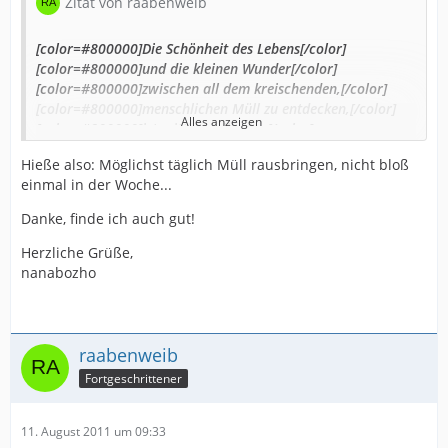
Zitat von raabenweib
[color=#800000]Die Schönheit des Lebens[/color]
[color=#800000]und die kleinen Wunder[/color]
[color=#800000]zwischen all dem kreischenden,[/color]
[color=#800000]menschlichen Müll zu entdecken,[/color]
Alles anzeigen
[color=#800000]ist mittlerweile eine[/color]
[color=#800000]etwas anstrengende Sache geworden,
Hieße also: Möglichst täglich Müll rausbringen, nicht bloß
[/color]
einmal in der Woche...
[color=#800000]die unentwegt Achtsamkeit,[/color]
[Blockierte Grafik:
[color=#800000]Bewusstsein und Klarheit fordert.[/color]
http://u.jimdo.com/www14/o/s92edd627bfc3e871/img/i7
Danke, finde ich auch gut!
[color=#800000]Nur wer sein Innerstes sauber hält,[/color]
aae4ff6d161b864/1313009361/std/image.jpg
]
[color=#800000]kann die Kraft dafür aufbringen.[/color]
Herzliche Grüße,
nanabozho
raabenweib
Fortgeschrittener
11. August 2011 um 09:33