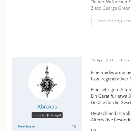
"In der Natur sind
Zitat: George Green
Einmal editiert, zulet
15. April 2011 um 10:07
Eine merkwürdig bis
bzw. regenerativer 
Eine sehr gute Alte
Ein Gerät für etwa 
Gefälle für die Gesc
Abraxas
Deutschland ist vol
Blonder (B)engel
Alternative besonde
Reaktionen
15
LG