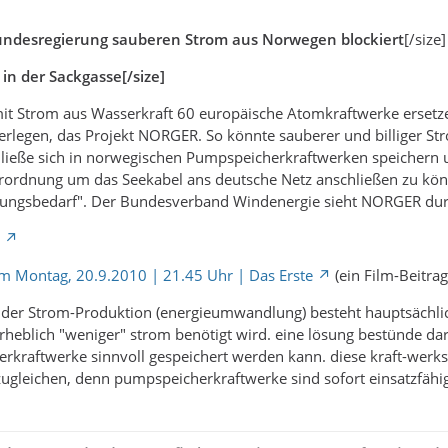
undesregierung sauberen Strom aus Norwegen blockiert
[/size]
in der Sackgasse[/size]
t Strom aus Wasserkraft 60 europäische Atomkraftwerke ersetz
rlegen, das Projekt NORGER. So könnte sauberer und billiger St
 ließe sich in norwegischen Pumpspeicherkraftwerken speichern 
Verordnung um das Seekabel ans deutsche Netz anschließen zu kö
rungsbedarf". Der Bundesverband Windenergie sieht NORGER durc
 Montag, 20.9.2010 | 21.45 Uhr | Das Erste
(ein Film-Beitrag.
 der Strom-Produktion (energieumwandlung) besteht hauptsächlich
erheblich "weniger" strom benötigt wird. eine lösung bestünde da
rkraftwerke sinnvoll gespeichert werden kann. diese kraft-werks
gleichen, denn pumpspeicherkraftwerke sind sofort einsatzfähig