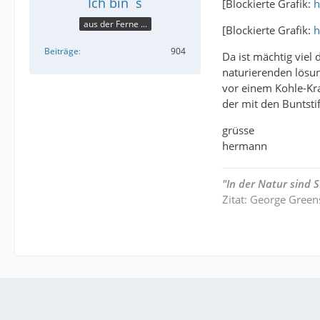
Ich bin´s
[Blockierte Grafik:
h
aus der Ferne ...
[Blockierte Grafik:
h
Beiträge
904
Da ist mächtig viel 
naturierenden lösun
vor einem Kohle-Kra
der mit den Buntstift
grüsse
hermann
"In der Natur sind
Zitat: George Green