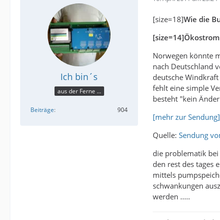
[size=18]
Wie die B
[size=14]Ökostrom 
Norwegen könnte mi
nach Deutschland ve
Ich bin´s
deutsche Windkraft
fehlt eine simple 
aus der Ferne ...
besteht "kein Ände
Beiträge
904
[mehr zur Sendung]
Quelle:
Sendung vom
die problematik bei
den rest des tages 
mittels pumpspeiche
schwankungen auszu
werden .....