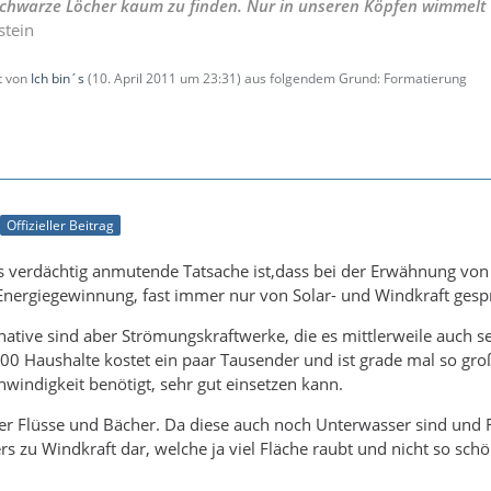
 Schwarze Löcher kaum zu finden. Nur in unseren Köpfen wimmelt
stein
zt von
Ich bin´s
(
10. April 2011 um 23:31
) aus folgendem Grund: Formatierung
Offizieller Beitrag
 verdächtig anmutende Tatsache ist,dass bei der Erwähnung von 
Energiegewinnung, fast immer nur von Solar- und Windkraft gesp
rnative sind aber Strömungskraftwerke, die es mittlerweile auch se
300 Haushalte kostet ein paar Tausender und ist grade mal so gr
hwindigkeit benötigt, sehr gut einsetzen kann.
ler Flüsse und Bächer. Da diese auch noch Unterwasser sind und 
rs zu Windkraft dar, welche ja viel Fläche raubt und nicht so schö