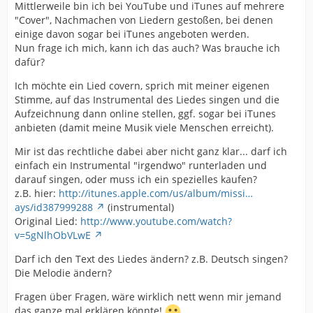
Mittlerweile bin ich bei YouTube und iTunes auf mehrere
"Cover", Nachmachen von Liedern gestoßen, bei denen
einige davon sogar bei iTunes angeboten werden.
Nun frage ich mich, kann ich das auch? Was brauche ich
dafür?
Ich möchte ein Lied covern, sprich mit meiner eigenen
Stimme, auf das Instrumental des Liedes singen und die
Aufzeichnung dann online stellen, ggf. sogar bei iTunes
anbieten (damit meine Musik viele Menschen erreicht).
Mir ist das rechtliche dabei aber nicht ganz klar... darf ich
einfach ein Instrumental "irgendwo" runterladen und
darauf singen, oder muss ich ein spezielles kaufen?
z.B. hier:
http://itunes.apple.com/us/album/missi…
ays/id387999288
(instrumental)
Original Lied:
http://www.youtube.com/watch?
v=5gNlhObVLwE
Darf ich den Text des Liedes ändern? z.B. Deutsch singen?
Die Melodie ändern?
Fragen über Fragen, wäre wirklich nett wenn mir jemand
das ganze mal erklären könnte!