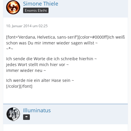
Simone Thiele
Enomis Eleiht
10. Januar 2014 um 02:25
[font='Verdana, Helvetica, sans-serif'][color=#0000ff]Ich weiß
schon was Du mir immer wieder sagen willst ~
~*~
Ich sende die Worte die ich schreibe hierhin ~
jedes Wort stellt mich hier vor ~
immer wieder neu ~
Ich werde nie ein alter Hase sein ~
[/color][/font]
Illuminatus
☂