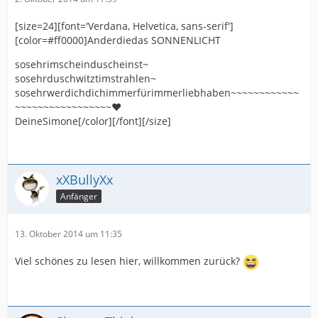
[size=24][font='Verdana, Helvetica, sans-serif']
[color=#ff0000]Anderdiedas SONNENLICHT
sosehrimscheinduscheinst~
sosehrduschwitztimstrahlen~
sosehrwerdichdichimmerfürimmerliebhaben~~~~~~~~~~~~
~~~~~~~~~~~~~~~~~♥
DeineSimone[/color][/font][/size]
xXBullyXx
Anfänger
13. Oktober 2014 um 11:35
Viel schönes zu lesen hier, willkommen zurück?