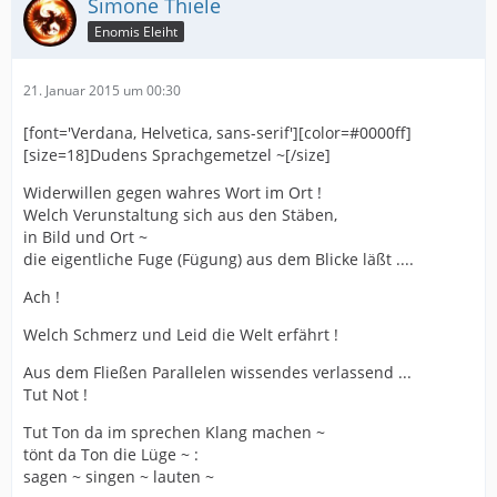
Simone Thiele
Enomis Eleiht
21. Januar 2015 um 00:30
[font='Verdana, Helvetica, sans-serif'][color=#0000ff]
[size=18]Dudens Sprachgemetzel ~[/size]
Widerwillen gegen wahres Wort im Ort !
Welch Verunstaltung sich aus den Stäben,
in Bild und Ort ~
die eigentliche Fuge (Fügung) aus dem Blicke läßt ....
Ach !
Welch Schmerz und Leid die Welt erfährt !
Aus dem Fließen Parallelen wissendes verlassend ...
Tut Not !
Tut Ton da im sprechen Klang machen ~
tönt da Ton die Lüge ~ :
sagen ~ singen ~ lauten ~