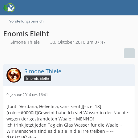
Vorstellungsbereich
Enomis Eleiht
Simone Thiele
30. Oktober 2010 um 07:47
Simone Thiele
Enomis Eleiht
9. Januar 2014 um 16:41
[font='Verdana, Helvetica, sans-serif'][size=18]
[color=#0000ff]Geweint habe Ich viel Wasser in der Nacht ~
wegen der gestrandeten Waale ~ MENNO!
Ich trink jetzt jeden Tag ein Glas Wasser für die Waale ~
Wir Menschen sind es die sie in die Irre treiben ~~~
das ist BÖSE ~