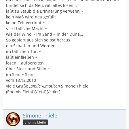
bindet sich da Neu, will altes lösen...
läßt zu Staub die Erinnerung verwehn ~
kein Maß wird neu gefüllt ~
keine Zeit verrinnt ~
s´ist tätliche Macht ~
wie der Wind ~ im Sand ~ in der Düne...
So gebiert aus Sich selbst heraus ~
ein Schaffen und Werden
im tätlichen Tun ~
läßt einfließen ~
lösen ~ aufbereiten ~
über Stock und Stein ~
im Sein ~ Sein
vom 18.12.2010
viele Grüße
„smile“-Emoticon
Simone Thiele
(Enomis Eleiht)[/font][/color]
Simone Thiele
Enomis Eleiht