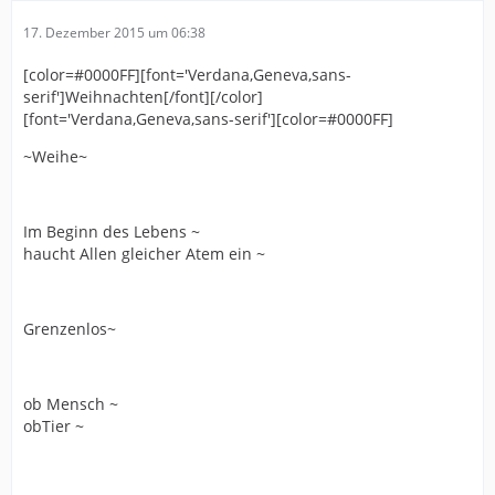
17. Dezember 2015 um 06:38
[color=#0000FF][font='Verdana,Geneva,sans-
serif']Weihnachten[/font][/color]
[font='Verdana,Geneva,sans-serif'][color=#0000FF]
~Weihe~
Im Beginn des Lebens ~
haucht Allen gleicher Atem ein ~
Grenzenlos~
ob Mensch ~
obTier ~