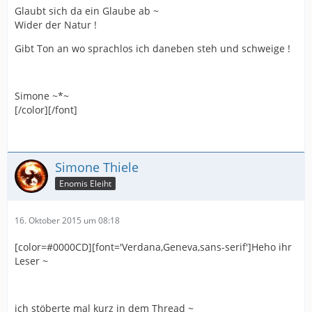
Glaubt sich da ein Glaube ab ~
Wider der Natur !
Gibt Ton an wo sprachlos ich daneben steh und schweige !
Simone ~*~
[/color][/font]
Simone Thiele
Enomis Eleiht
16. Oktober 2015 um 08:18
[color=#0000CD][font='Verdana,Geneva,sans-serif']Heho ihr
Leser ~
ich stöberte mal kurz in dem Thread ~