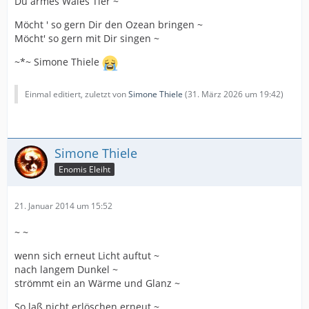
Du armes Wales Tier ~
Möcht ' so gern Dir den Ozean bringen ~
Möcht' so gern mit Dir singen ~
~*~ Simone Thiele
Einmal editiert, zuletzt von
Simone Thiele
(
31. März 2026 um 19:42
)
Simone Thiele
Enomis Eleiht
21. Januar 2014 um 15:52
~ ~
wenn sich erneut Licht auftut ~
nach langem Dunkel ~
strömmt ein an Wärme und Glanz ~
So laß nicht erlöschen erneut ~