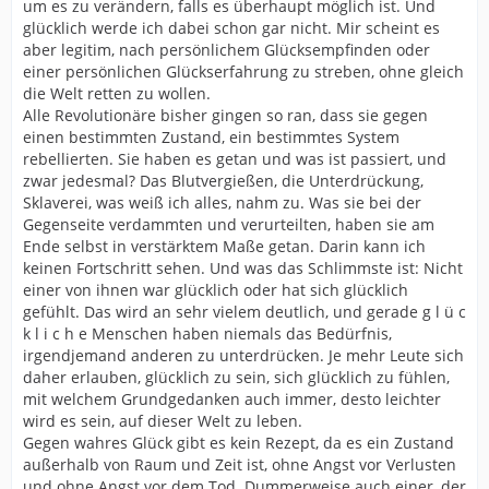
um es zu verändern, falls es überhaupt möglich ist. Und
glücklich werde ich dabei schon gar nicht. Mir scheint es
aber legitim, nach persönlichem Glücksempfinden oder
einer persönlichen Glückserfahrung zu streben, ohne gleich
die Welt retten zu wollen.
Alle Revolutionäre bisher gingen so ran, dass sie gegen
einen bestimmten Zustand, ein bestimmtes System
rebellierten. Sie haben es getan und was ist passiert, und
zwar jedesmal? Das Blutvergießen, die Unterdrückung,
Sklaverei, was weiß ich alles, nahm zu. Was sie bei der
Gegenseite verdammten und verurteilten, haben sie am
Ende selbst in verstärktem Maße getan. Darin kann ich
keinen Fortschritt sehen. Und was das Schlimmste ist: Nicht
einer von ihnen war glücklich oder hat sich glücklich
gefühlt. Das wird an sehr vielem deutlich, und gerade g l ü c
k l i c h e Menschen haben niemals das Bedürfnis,
irgendjemand anderen zu unterdrücken. Je mehr Leute sich
daher erlauben, glücklich zu sein, sich glücklich zu fühlen,
mit welchem Grundgedanken auch immer, desto leichter
wird es sein, auf dieser Welt zu leben.
Gegen wahres Glück gibt es kein Rezept, da es ein Zustand
außerhalb von Raum und Zeit ist, ohne Angst vor Verlusten
und ohne Angst vor dem Tod. Dummerweise auch einer, der