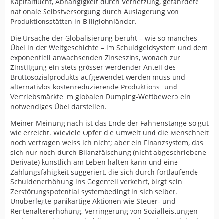
Kapitalflucht, Abhängigkeit durch Vernetzung, gefährdete
nationale Selbstversorgung durch Auslagerung von
Produktionsstätten in Billiglohnländer.
Die Ursache der Globalisierung beruht – wie so manches
Übel in der Weltgeschichte – im Schuldgeldsystem und dem
exponentiell anwachsenden Zinseszins, wonach zur
Zinstilgung ein stets grösser werdender Anteil des
Bruttosozialprodukts aufgewendet werden muss und
alternativlos kostenreduzierende Produktions- und
Vertriebsmärkte im globalen Dumping-Wettbewerb ein
notwendiges Übel darstellen.
Meiner Meinung nach ist das Ende der Fahnenstange so gut
wie erreicht. Wieviele Opfer die Umwelt und die Menschheit
noch vertragen weiss ich nicht; aber ein Finanzsystem, das
sich nur noch durch Bilanzfälschung (nicht abgeschriebene
Derivate) künstlich am Leben halten kann und eine
Zahlungsfähigkeit suggeriert, die sich durch fortlaufende
Schuldenerhöhung ins Gegenteil verkehrt, birgt sein
Zerstörungspotential systembedingt in sich selber.
Unüberlegte panikartige Aktionen wie Steuer- und
Rentenaltererhöhung, Verringerung von Sozialleistungen