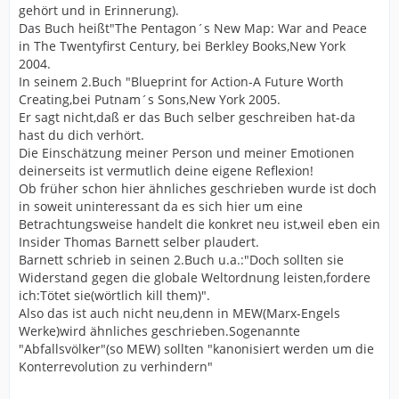
gehört und in Erinnerung).
Das Buch heißt"The Pentagon´s New Map: War and Peace
in The Twentyfirst Century, bei Berkley Books,New York
2004.
In seinem 2.Buch "Blueprint for Action-A Future Worth
Creating,bei Putnam´s Sons,New York 2005.
Er sagt nicht,daß er das Buch selber geschreiben hat-da
hast du dich verhört.
Die Einschätzung meiner Person und meiner Emotionen
deinerseits ist vermutlich deine eigene Reflexion!
Ob früher schon hier ähnliches geschrieben wurde ist doch
in soweit uninteressant da es sich hier um eine
Betrachtungsweise handelt die konkret neu ist,weil eben ein
Insider Thomas Barnett selber plaudert.
Barnett schrieb in seinen 2.Buch u.a.:"Doch sollten sie
Widerstand gegen die globale Weltordnung leisten,fordere
ich:Tötet sie(wörtlich kill them)".
Also das ist auch nicht neu,denn in MEW(Marx-Engels
Werke)wird ähnliches geschrieben.Sogenannte
"Abfallsvölker"(so MEW) sollten "kanonisiert werden um die
Konterrevolution zu verhindern"