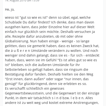
14. August 2010 um 15:59
He, jo,
wieso ist "gut so wie es ist" denn so übel, egal, welche
Schublade Du dafür findest? Ich denke, dass man davon
ausgehen kann, dass jeder Einzelne hier auf dieser Welt
einfach nur glücklich sein möchte. Deshalb versuchen ja
alle, Rezepte dafür anzubieten, ob mit oder ohne
Globalisierung. Nun haben einige - wenige - so lange
gelitten, dass sie gemerkt haben, dass es keinen Zweck hat,
die ä u ß e r e n Umstände verändern zu wollen. Und noch
weniger sind dahin gelangt, dass sie es - für sich - entdeckt
haben, dass, wenn sie im Gefühl "Es ist alles gut so wie es
ist" bleiben, sich die äußeren Umstände für ihr
Selbsterleben so gefügt haben, dass sie ringsum die
Bestätigung dafür fanden. Deshalb hielten sie den Weg
"Erst innen, dann außen" oder sogar "nur innen, das
genügt" für glückbringend, denn sie erlebten es so.
Es verschafft schließlich ein gewisses
Gegenwartsbewusstsein, und die Gegenwart ist der einzige
Punkt, in dem wir tatsächlich s i n d bzw. l e b e n. Alles
andere ist zu weit weg und kostet extreme Anstrengungen,