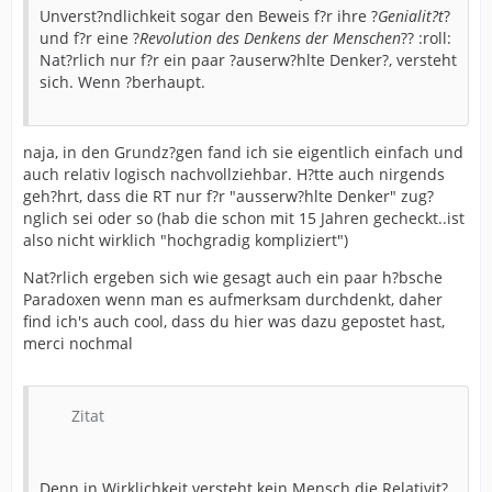
Unverst?ndlichkeit sogar den Beweis f?r ihre ?
Genialit?t
?
und f?r eine ?
Revolution des Denkens der Menschen
?? :roll:
Nat?rlich nur f?r ein paar ?auserw?hlte Denker?, versteht
sich. Wenn ?berhaupt.
naja, in den Grundz?gen fand ich sie eigentlich einfach und
auch relativ logisch nachvollziehbar. H?tte auch nirgends
geh?hrt, dass die RT nur f?r "ausserw?hlte Denker" zug?
nglich sei oder so (hab die schon mit 15 Jahren gecheckt..ist
also nicht wirklich "hochgradig kompliziert")
Nat?rlich ergeben sich wie gesagt auch ein paar h?bsche
Paradoxen wenn man es aufmerksam durchdenkt, daher
find ich's auch cool, dass du hier was dazu gepostet hast,
merci nochmal
Zitat
Denn in Wirklichkeit versteht kein Mensch die Relativit?