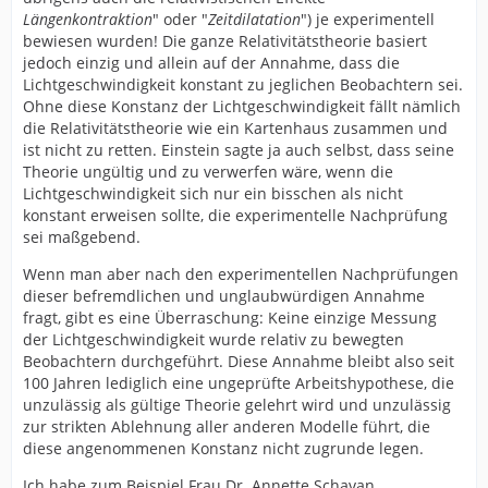
Längenkontraktion
" oder "
Zeitdilatation
") je experimentell
bewiesen wurden! Die ganze Relativitätstheorie basiert
jedoch einzig und allein auf der Annahme, dass die
Lichtgeschwindigkeit konstant zu jeglichen Beobachtern sei.
Ohne diese Konstanz der Lichtgeschwindigkeit fällt nämlich
die Relativitätstheorie wie ein Kartenhaus zusammen und
ist nicht zu retten. Einstein sagte ja auch selbst, dass seine
Theorie ungültig und zu verwerfen wäre, wenn die
Lichtgeschwindigkeit sich nur ein bisschen als nicht
konstant erweisen sollte, die experimentelle Nachprüfung
sei maßgebend.
Wenn man aber nach den experimentellen Nachprüfungen
dieser befremdlichen und unglaubwürdigen Annahme
fragt, gibt es eine Überraschung: Keine einzige Messung
der Lichtgeschwindigkeit wurde relativ zu bewegten
Beobachtern durchgeführt. Diese Annahme bleibt also seit
100 Jahren lediglich eine ungeprüfte Arbeitshypothese, die
unzulässig als gültige Theorie gelehrt wird und unzulässig
zur strikten Ablehnung aller anderen Modelle führt, die
diese angenommenen Konstanz nicht zugrunde legen.
Ich habe zum Beispiel Frau Dr. Annette Schavan,