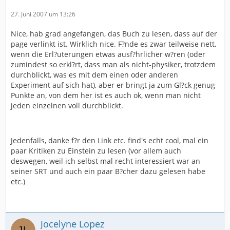
als Kontrollorgane der Exekutive, also Bundestag und
und ihre höchsteigene Bindung an dieses Grundrecht
Landesparlamente, einschlie?lich aller ihrer
27. Juni 2007 um 13:26
nicht zu kennen scheinen und auf Hinweise der
Ausschüsse;
Grundrechtsverletzung nicht reagieren?
Nice, hab grad angefangen, das Buch zu lesen, dass auf der
page verlinkt ist. Wirklich nice. F?nde es zwar teilweise nett,
(4) die Verwaltungsgerichte mit der Kontrolle über
wenn die Erl?uterungen etwas ausf?hrlicher w?ren (oder
Entscheidungen des zuständigen Bundesministeriums
zumindest so erkl?rt, dass man als nicht-physiker, trotzdem
oder zuständiger Landesministerien;
durchblickt, was es mit dem einen oder anderen
Experiment auf sich hat), aber er bringt ja zum Gl?ck genug
(5) das Bundesverfassungsgericht mit Entscheidungen
Punkte an, von dem her ist es auch ok, wenn man nicht
über Verfasssungsbeschwerden.
jeden einzelnen voll durchblickt.
Auf der ersten Sprosse stehen wir gegenwärtig mit
diesem offenen Brief an 200 Professoren; die zweite
Jedenfalls, danke f?r den Link etc. find's echt cool, mal ein
und dritte Sprosse haben wir bereits erfolglos
paar Kritiken zu Einstein zu lesen (vor allem auch
absolviert. Es wird sich herausstellen, ob wir die vierte
deswegen, weil ich selbst mal recht interessiert war an
und weitere Sprossen erklimmen müssen. Noch einmal
seiner SRT und auch ein paar B?cher dazu gelesen habe
80 Jahre Unterdrückung der Kritik und
etc.)
Minderheitsauffassung in der theoretischen Physik wird
es jedenfalls nicht geben.
Jocelyne Lopez