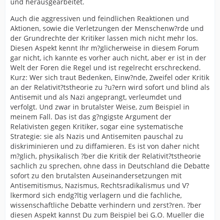
und herausgearbeitet.
Auch die aggressiven und feindlichen Reaktionen und
Aktionen, sowie die Verletzungen der Menschenw?rde und
der Grundrechte der Kritiker lassen mich nicht mehr los.
Diesen Aspekt kennt Ihr m?glicherweise in diesem Forum
gar nicht, ich kannte es vorher auch nicht, aber er ist in der
Welt der Foren die Regel und ist regelrecht erschreckend.
Kurz: Wer sich traut Bedenken, Einw?nde, Zweifel oder Kritik
an der Relativit?tstheorie zu ?u?ern wird sofort und blind als
Antisemit und als Nazi angeprangt, verleumdet und
verfolgt. Und zwar in brutalster Weise, zum Beispiel in
meinem Fall. Das ist das g?ngigste Argument der
Relativisten gegen Kritiker, sogar eine systematische
Strategie: sie als Nazis und Antisemiten pauschal zu
diskriminieren und zu diffamieren. Es ist von daher nicht
m?glich, physikalisch ?ber die Kritik der Relativit?tstheorie
sachlich zu sprechen, ohne dass in Deutschland die Debatte
sofort zu den brutalsten Auseinandersetzungen mit
Antisemitismus, Nazismus, Rechtsradikalismus und V?
lkermord sich endg?ltig verlagern und die fachliche,
wissenschaftliche Debatte verhindern und zerst?ren. ?ber
diesen Aspekt kannst Du zum Beispiel bei G.O. Mueller die