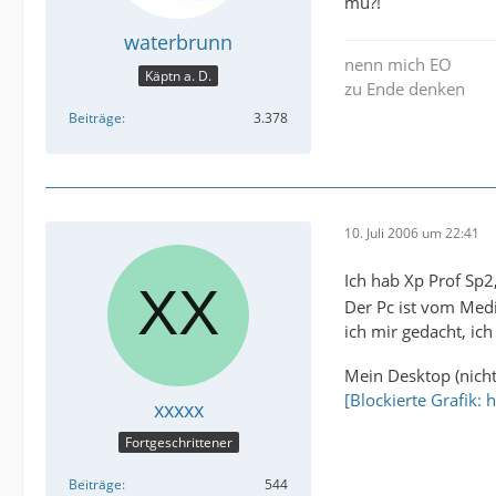
mu?!
waterbrunn
nenn mich EO
Käptn a. D.
zu Ende denken
Beiträge
3.378
10. Juli 2006 um 22:41
Ich hab Xp Prof Sp2,
Der Pc ist vom Med
ich mir gedacht, ich
Mein Desktop (nicht
[Blockierte Grafik
xxxxx
Fortgeschrittener
Beiträge
544