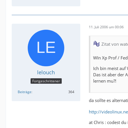
11. Juli 2006 um 00:06
Zitat von wa
WIn Xp Prof / Fedo
Ich bin meist au
lelouch
Das ist aber der
lernen mu?!
Fortgeschrittener
Beiträge
364
da sollte es altern
http://videolinux.n
at Chris : codest du