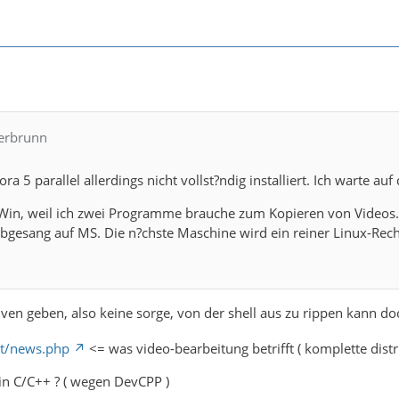
terbrunn
ra 5 parallel allerdings nicht vollst?ndig installiert. Ich warte au
f Win, weil ich zwei Programme brauche zum Kopieren von Videos.
 Abgesang auf MS. Die n?chste Maschine wird ein reiner Linux-Re
ativen geben, also keine sorge, von der shell aus zu rippen kann
et/news.php
<= was video-bearbeitung betrifft ( komplette distri
 in C/C++ ? ( wegen DevCPP )