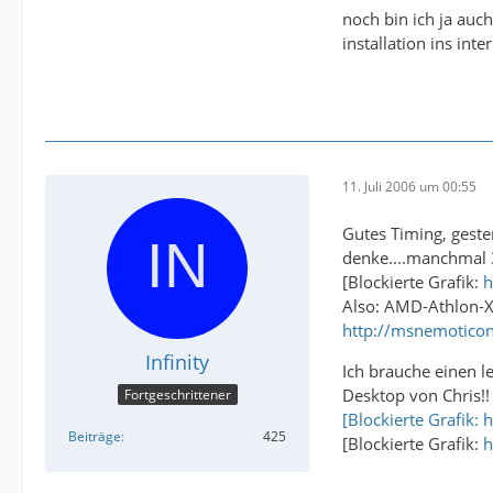
noch bin ich ja auc
installation ins int
11. Juli 2006 um 00:55
Gutes Timing, geste
denke....manchmal 3
[Blockierte Grafik:
h
Also: AMD-Athlon-XP
http://msnemoticon
Infinity
Ich brauche einen le
Desktop von Chris!!
Fortgeschrittener
[Blockierte Grafik:
Beiträge
425
[Blockierte Grafik:
h