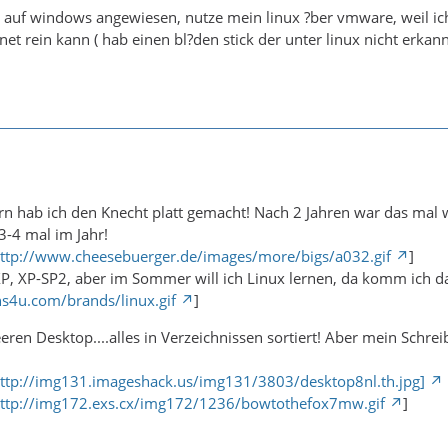
h auf windows angewiesen, nutze mein linux ?ber vmware, weil ich
ernet rein kann ( hab einen bl?den stick der unter linux nicht erkann
rn hab ich den Knecht platt gemacht! Nach 2 Jahren war das mal w
-4 mal im Jahr!
ttp://www.cheesebuerger.de/images/more/bigs/a032.gif
]
, XP-SP2, aber im Sommer will ich Linux lernen, da komm ich dann
s4u.com/brands/linux.gif
]
eren Desktop....alles in Verzeichnissen sortiert! Aber mein Schre
 http://img131.imageshack.us/img131/3803/desktop8nl.th.jpg]
ttp://img172.exs.cx/img172/1236/bowtothefox7mw.gif
]