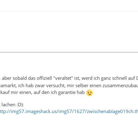
 aber sobald das offiziell "veraltet" ist, werd ich ganz schnell a
iamarkt, ich hab zwar versucht, mir selber einen zusammenzubaue
 kauf mir einen, auf den ich garantie hab
 lachen :D):
: http://img57.imageshack.us/img57/1627/zwischenablage019ch.th