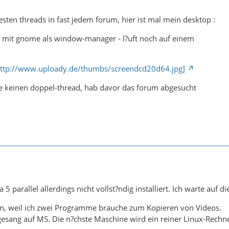
testen threads in fast jedem forum, hier ist mal mein desktop :
d mit gnome als window-manager - l?uft noch auf einem
: http://www.uploady.de/thumbs/screendcd20d64.jpg]
he keinen doppel-thread, hab davor das forum abgesucht
 5 parallel allerdings nicht vollst?ndig installiert. Ich warte auf 
Win, weil ich zwei Programme brauche zum Kopieren von Videos.
gesang auf MS. Die n?chste Maschine wird ein reiner Linux-Rech