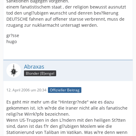
sanktionen dagegen vorgehen.
einem fanatistischem staat , der religion bewusst ausnutzt
tod den ungl?ubigen wunscht und denren bev?lkerung
DEUTSCHE fahnen auf offener starsse verbrennt, muss de
rzugang zur nukliarmacht untersagt werden.
gr?sse
hugo
Abraxas
Blonder (B)engel
12. April 2006 um 20:34
Offizieller Beitrag
Es geht mir mehr um die "Hintergr?nde" wie es dazu
gekommen ist. Ich w?rde die Iraner nicht alle als fanatische
religi?se Wirrk?pfe bezeichnen.
Wenn US-Truppen in den L?ndern mit den heiligen St?tten
sind, dann ist das f?r den gl?ubigen Moslem wie die
Stationierund von Taliban im Vatikan. Was w?re denn wenn