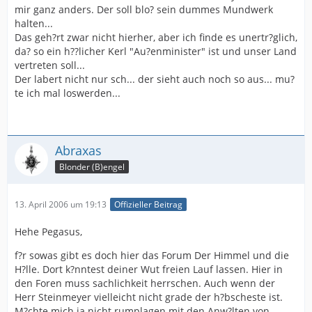
mir ganz anders. Der soll blo? sein dummes Mundwerk
halten...
Das geh?rt zwar nicht hierher, aber ich finde es unertr?glich,
da? so ein h??licher Kerl "Au?enminister" ist und unser Land
vertreten soll...
Der labert nicht nur sch... der sieht auch noch so aus... mu?
te ich mal loswerden...
Abraxas
Blonder (B)engel
13. April 2006 um 19:13
Offizieller Beitrag
Hehe Pegasus,
f?r sowas gibt es doch hier das Forum Der Himmel und die
H?lle. Dort k?nntest deiner Wut freien Lauf lassen. Hier in
den Foren muss sachlichkeit herrschen. Auch wenn der
Herr Steinmeyer vielleicht nicht grade der h?bscheste ist.
M?chte mich ja nicht rumplagen mit den Anw?lten von