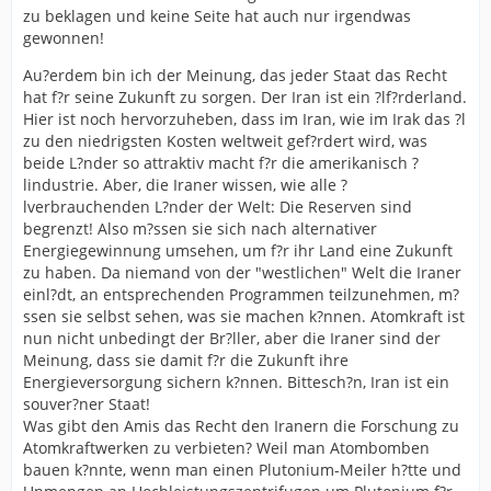
zu beklagen und keine Seite hat auch nur irgendwas
gewonnen!
Au?erdem bin ich der Meinung, das jeder Staat das Recht
hat f?r seine Zukunft zu sorgen. Der Iran ist ein ?lf?rderland.
Hier ist noch hervorzuheben, dass im Iran, wie im Irak das ?l
zu den niedrigsten Kosten weltweit gef?rdert wird, was
beide L?nder so attraktiv macht f?r die amerikanisch ?
lindustrie. Aber, die Iraner wissen, wie alle ?
lverbrauchenden L?nder der Welt: Die Reserven sind
begrenzt! Also m?ssen sie sich nach alternativer
Energiegewinnung umsehen, um f?r ihr Land eine Zukunft
zu haben. Da niemand von der "westlichen" Welt die Iraner
einl?dt, an entsprechenden Programmen teilzunehmen, m?
ssen sie selbst sehen, was sie machen k?nnen. Atomkraft ist
nun nicht unbedingt der Br?ller, aber die Iraner sind der
Meinung, dass sie damit f?r die Zukunft ihre
Energieversorgung sichern k?nnen. Bittesch?n, Iran ist ein
souver?ner Staat!
Was gibt den Amis das Recht den Iranern die Forschung zu
Atomkraftwerken zu verbieten? Weil man Atombomben
bauen k?nnte, wenn man einen Plutonium-Meiler h?tte und