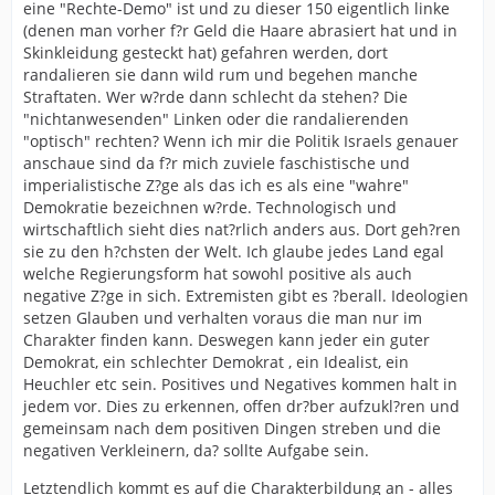
eine "Rechte-Demo" ist und zu dieser 150 eigentlich linke
(denen man vorher f?r Geld die Haare abrasiert hat und in
Skinkleidung gesteckt hat) gefahren werden, dort
randalieren sie dann wild rum und begehen manche
Straftaten. Wer w?rde dann schlecht da stehen? Die
"nichtanwesenden" Linken oder die randalierenden
"optisch" rechten? Wenn ich mir die Politik Israels genauer
anschaue sind da f?r mich zuviele faschistische und
imperialistische Z?ge als das ich es als eine "wahre"
Demokratie bezeichnen w?rde. Technologisch und
wirtschaftlich sieht dies nat?rlich anders aus. Dort geh?ren
sie zu den h?chsten der Welt. Ich glaube jedes Land egal
welche Regierungsform hat sowohl positive als auch
negative Z?ge in sich. Extremisten gibt es ?berall. Ideologien
setzen Glauben und verhalten voraus die man nur im
Charakter finden kann. Deswegen kann jeder ein guter
Demokrat, ein schlechter Demokrat , ein Idealist, ein
Heuchler etc sein. Positives und Negatives kommen halt in
jedem vor. Dies zu erkennen, offen dr?ber aufzukl?ren und
gemeinsam nach dem positiven Dingen streben und die
negativen Verkleinern, da? sollte Aufgabe sein.
Letztendlich kommt es auf die Charakterbildung an - alles