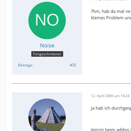
?hm, hab da mal ne
kleines Problem und
Noise
Fortgeschrittener
Beiträge
472
12. April 2006 um 14:24
ja hab ich durchges
(einzig beim addon 