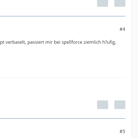
#4
t verbaselt, passiert mir bei spellforce ziemlich h?ufig,
#5