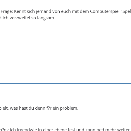
 Frage: Kennt sich jemand von euch mit dem Computerspiel "Spel
 ich verzweifel so langsam.
pielt. was hast du denn f?r ein problem.
h?ng ich irgendwie in einer ebene fest und kann ned mehr weite