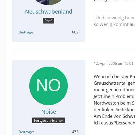
Neuschwabenland
„Und so wenig hund
Profi
so wenig kommt aus 
Beiträge
662
12. April 2006 um 15:01
Wenn ich bei der Ka
Grauschattental geh
mehr genau erinnern
Jetzt mein Problem: 
Nordwesten beim Ske
der linken Seite ko
Noise
Am Ende von Schwert
Fortgeschrittener
ich etwas ?bersehen,
Beiträge
472