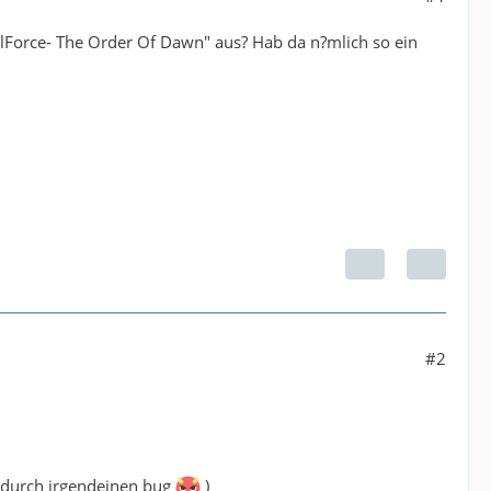
lForce- The Order Of Dawn" aus? Hab da n?mlich so ein
#2
r durch irgendeinen bug
)