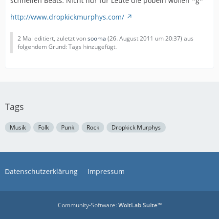
schnellen Beats. Nicht nur für Leute die pöbeln wollen *g*
http://www.dropkickmurphys.com/
2 Mal editiert, zuletzt von
sooma
(
26. August 2011 um 20:37
) aus
folgendem Grund: Tags hinzugefügt.
Tags
Musik
Folk
Punk
Rock
Dropkick Murphys
Datenschutzerklärung
Impressum
Community-Software:
WoltLab Suite™