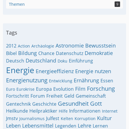
Themen
9
Tags
Astronomie
Bewusstsein
2012
Action
Archäologie
Bildung
Demokratie
Bibel
Chance
Datenschutz
Deutschland
Deutsch
Einführung
Doku
Energie
Energieeffizienz
Energie nutzen
Energienutzung
Ernährung
Essen
Entwicklung
Forschung
Film
Europa
Evolution
Euro
Eurokrise
Fortschritt
Forum
Freiheit
Geld
Gemeinschaft
Gesundheit
Gott
Gentechnik
Geschichte
Heilkunde
Heilpraktiker
Informationen
Hilfe
Internet
Kultur
Jmstv
Julfest
Journalismus
Kelten
Korruption
Leben
Lebensmittel
Lehre
Legenden
Lernen