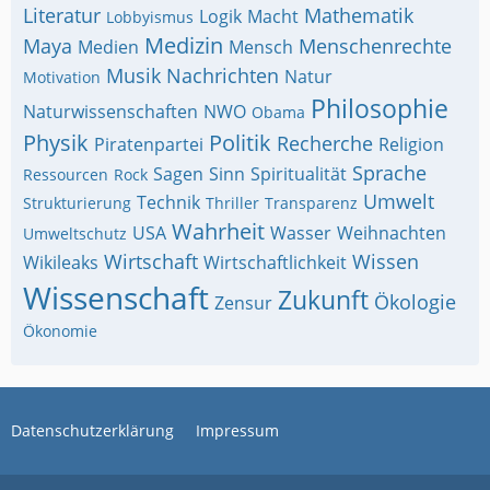
Literatur
Mathematik
Logik
Macht
Lobbyismus
Medizin
Maya
Menschenrechte
Medien
Mensch
Musik
Nachrichten
Natur
Motivation
Philosophie
Naturwissenschaften
NWO
Obama
Physik
Politik
Recherche
Piratenpartei
Religion
Sprache
Sagen
Sinn
Spiritualität
Ressourcen
Rock
Umwelt
Technik
Strukturierung
Thriller
Transparenz
Wahrheit
USA
Wasser
Weihnachten
Umweltschutz
Wirtschaft
Wissen
Wikileaks
Wirtschaftlichkeit
Wissenschaft
Zukunft
Ökologie
Zensur
Ökonomie
Datenschutzerklärung
Impressum