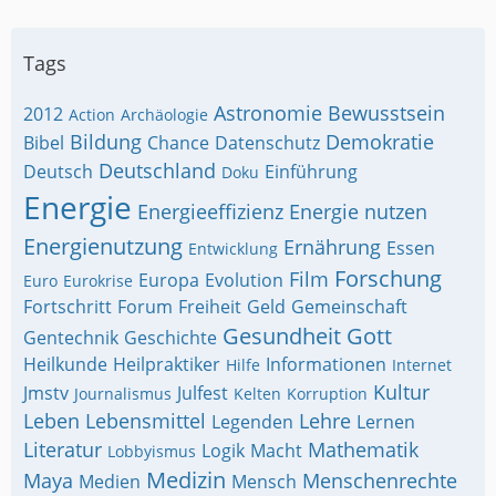
Tags
Astronomie
Bewusstsein
2012
Action
Archäologie
Bildung
Demokratie
Bibel
Chance
Datenschutz
Deutschland
Deutsch
Einführung
Doku
Energie
Energieeffizienz
Energie nutzen
Energienutzung
Ernährung
Essen
Entwicklung
Forschung
Film
Europa
Evolution
Euro
Eurokrise
Fortschritt
Forum
Freiheit
Geld
Gemeinschaft
Gesundheit
Gott
Gentechnik
Geschichte
Heilkunde
Heilpraktiker
Informationen
Hilfe
Internet
Kultur
Jmstv
Julfest
Journalismus
Kelten
Korruption
Leben
Lebensmittel
Lehre
Legenden
Lernen
Literatur
Mathematik
Logik
Macht
Lobbyismus
Medizin
Maya
Menschenrechte
Medien
Mensch