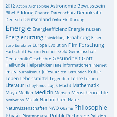
Astronomie
Bewusstsein
2012
Action
Archäologie
Bildung
Demokratie
Bibel
Chance
Datenschutz
Deutschland
Deutsch
Einführung
Doku
Energie
Energieeffizienz
Energie nutzen
Energienutzung
Ernährung
Essen
Entwicklung
Forschung
Film
Europa
Evolution
Euro
Eurokrise
Fortschritt
Forum
Freiheit
Geld
Gemeinschaft
Gesundheit
Gott
Gentechnik
Geschichte
Heilkunde
Heilpraktiker
Informationen
Hilfe
Internet
Kultur
Jmstv
Julfest
Journalismus
Kelten
Korruption
Leben
Lebensmittel
Lehre
Legenden
Lernen
Literatur
Mathematik
Logik
Macht
Lobbyismus
Medizin
Maya
Menschenrechte
Medien
Mensch
Musik
Nachrichten
Natur
Motivation
Philosophie
Naturwissenschaften
NWO
Obama
Physik
Politik
Recherche
Piratenpartei
Religion