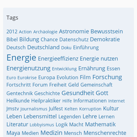
Tags
Astronomie
Bewusstsein
2012
Action
Archäologie
Bildung
Demokratie
Bibel
Chance
Datenschutz
Deutschland
Deutsch
Einführung
Doku
Energie
Energieeffizienz
Energie nutzen
Energienutzung
Ernährung
Essen
Entwicklung
Forschung
Film
Europa
Evolution
Euro
Eurokrise
Fortschritt
Forum
Freiheit
Geld
Gemeinschaft
Gesundheit
Gott
Gentechnik
Geschichte
Heilkunde
Heilpraktiker
Informationen
Hilfe
Internet
Kultur
Jmstv
Julfest
Journalismus
Kelten
Korruption
Leben
Lebensmittel
Lehre
Legenden
Lernen
Literatur
Mathematik
Logik
Macht
Lobbyismus
Medizin
Maya
Menschenrechte
Medien
Mensch