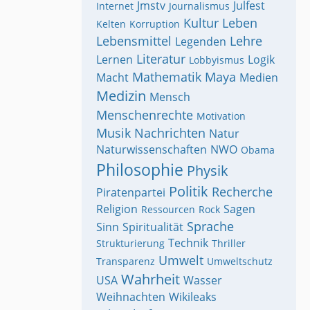
Jmstv
Julfest
Internet
Journalismus
Kultur
Leben
Kelten
Korruption
Lebensmittel
Lehre
Legenden
Literatur
Lernen
Logik
Lobbyismus
Mathematik
Maya
Macht
Medien
Medizin
Mensch
Menschenrechte
Motivation
Musik
Nachrichten
Natur
Naturwissenschaften
NWO
Obama
Philosophie
Physik
Politik
Recherche
Piratenpartei
Religion
Sagen
Ressourcen
Rock
Sprache
Sinn
Spiritualität
Technik
Strukturierung
Thriller
Umwelt
Transparenz
Umweltschutz
Wahrheit
USA
Wasser
Weihnachten
Wikileaks