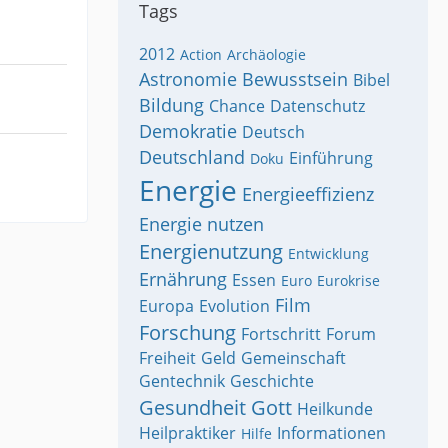
Tags
2012
Action
Archäologie
Astronomie
Bewusstsein
Bibel
Bildung
Chance
Datenschutz
Demokratie
Deutsch
Deutschland
Einführung
Doku
Energie
Energieeffizienz
Energie nutzen
Energienutzung
Entwicklung
Ernährung
Essen
Euro
Eurokrise
Film
Europa
Evolution
Forschung
Fortschritt
Forum
Freiheit
Geld
Gemeinschaft
Gentechnik
Geschichte
Gesundheit
Gott
Heilkunde
Heilpraktiker
Informationen
Hilfe