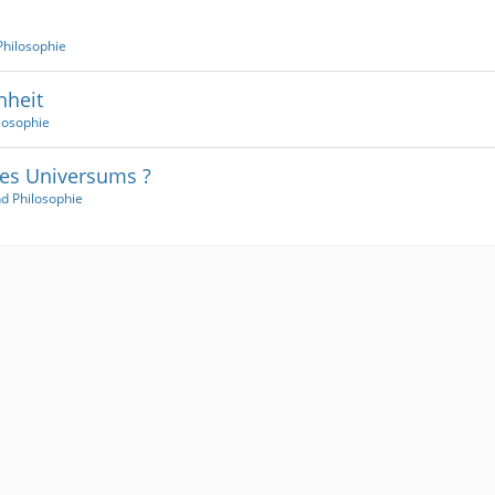
Philosophie
hheit
losophie
des Universums ?
nd Philosophie