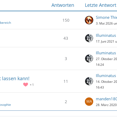
Antworten
Letzte Antwort
Simone Thi
150
sbereich
3. Mai 2026 u
Illuminatus
43
17. Juni 2021 
Illuminatus
3
27. Oktober 2
14:24
Illuminatus
t lassen kann!
11
14. Oktober 2
1
16:43
manden18
2
losophie
28. März 2020