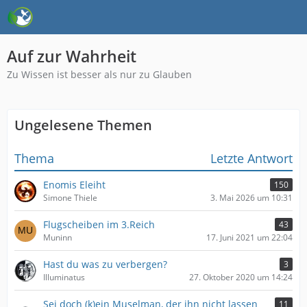
Auf zur Wahrheit
Zu Wissen ist besser als nur zu Glauben
Ungelesene Themen
Thema
Letzte Antwort
Enomis Eleiht
150
Simone Thiele
3. Mai 2026 um 10:31
Flugscheiben im 3.Reich
43
Muninn
17. Juni 2021 um 22:04
Hast du was zu verbergen?
3
Illuminatus
27. Oktober 2020 um 14:24
Sei doch (k)ein Muselman, der ihn nicht lassen
11