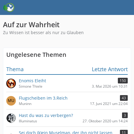
Auf zur Wahrheit
Zu Wissen ist besser als nur zu Glauben
Ungelesene Themen
Thema
Letzte Antwort
Enomis Eleiht
150
Simone Thiele
3. Mai 2026 um 10:31
Flugscheiben im 3.Reich
43
Muninn
17. Juni 2021 um 22:04
Hast du was zu verbergen?
3
Illuminatus
27. Oktober 2020 um 14:24
Sei doch (k)ein Muselman, der ihn nicht lassen
11