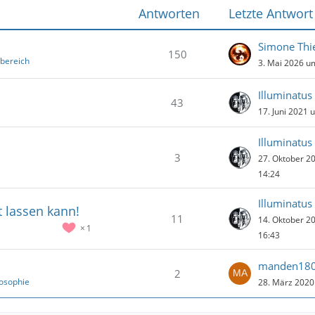
Antworten
Letzte Antwort
Simone Thi
150
sbereich
3. Mai 2026 u
Illuminatus
43
17. Juni 2021 
Illuminatus
3
27. Oktober 2
14:24
Illuminatus
t lassen kann!
11
14. Oktober 2
1
16:43
manden18
2
losophie
28. März 2020