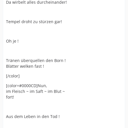
Da wirbelt alles durcheinander!
Tempel droht zu stürzen gar!
Oh je !
Tränen überquellen den Born !
Blätter welken fast !
[/color]
[color=#0000CD]Nun,
im Fleisch ~ im Saft ~ im Blut ~
fort!
Aus dem Leben in den Tod !