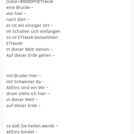
[color=#0000FF]ETHизA
eine Brücke ~
von hier ~
nach dort ~
es ist ein einziger Ort ~
im Schallen sich einfangen
so ist ETHизA beisammen
ETHизA!
In dieser Welt stehen ~
Auf dieser Erde gehen ~
mit Bruder hier ~
mit Schwester da ~
AllEins sind ein Wir ~
drum stehe Ich hier ~
in dieser Welt ~
auf dieser Erde ~
so daß Sie heilen werde ~
AllEins bindet ~