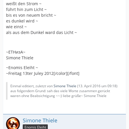
weißt den Strom ~
führt hin zum Licht ~
bis es von neuem bricht ~
es dunkel wird ~
wie einst ~
als aus dem Dunkel ward das Licht ~
~ETHизA~
Simone Thiele
~Enomis Eleiht ~
~Freitag 13ter Juley 2012[/color][/font]
Einmal editiert, zuletzt von
Simone Thiele
(
13. April 2016 um 09:18
)
aus folgendem Grund: sah das viele Worte zusammen gerückt
waren ohne Beabsichtigung ~~:) liebe grüße~ Simone Thiele
Simone Thiele
Enomis Eleiht