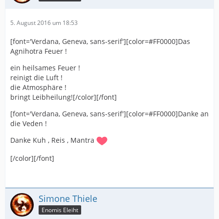
5. August 2016 um 18:53
[font='Verdana, Geneva, sans-serif'][color=#FF0000]Das
Agnihotra Feuer !
ein heilsames Feuer !
reinigt die Luft !
die Atmosphäre !
bringt Leibheilung![/color][/font]
[font='Verdana, Geneva, sans-serif'][color=#FF0000]Danke an
die Veden !
Danke Kuh , Reis , Mantra
[/color][/font]
Simone Thiele
Enomis Eleiht