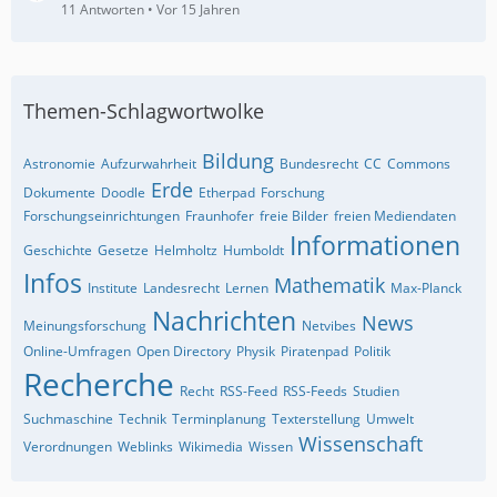
11 Antworten
Vor 15 Jahren
Themen-Schlagwortwolke
Bildung
Astronomie
Aufzurwahrheit
Bundesrecht
CC
Commons
Erde
Dokumente
Doodle
Etherpad
Forschung
Forschungseinrichtungen
Fraunhofer
freie Bilder
freien Mediendaten
Informationen
Geschichte
Gesetze
Helmholtz
Humboldt
Infos
Mathematik
Institute
Landesrecht
Lernen
Max-Planck
Nachrichten
News
Meinungsforschung
Netvibes
Online-Umfragen
Open Directory
Physik
Piratenpad
Politik
Recherche
Recht
RSS-Feed
RSS-Feeds
Studien
Suchmaschine
Technik
Terminplanung
Texterstellung
Umwelt
Wissenschaft
Verordnungen
Weblinks
Wikimedia
Wissen