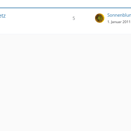
etz
Sonnenblu
5
1. Januar 201