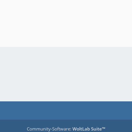
Community-Software:
WoltLab Suite™