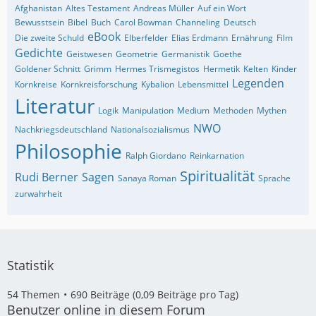
Afghanistan
Altes Testament
Andreas Müller
Auf ein Wort
Bewusstsein
Bibel
Buch
Carol Bowman
Channeling
Deutsch
eBook
Die zweite Schuld
Elberfelder
Elias Erdmann
Ernährung
Film
Gedichte
Geistwesen
Geometrie
Germanistik
Goethe
Goldener Schnitt
Grimm
Hermes Trismegistos
Hermetik
Kelten
Kinder
Legenden
Kornkreise
Kornkreisforschung
Kybalion
Lebensmittel
Literatur
Logik
Manipulation
Medium
Methoden
Mythen
NWO
Nachkriegsdeutschland
Nationalsozialismus
Philosophie
Ralph Giordano
Reinkarnation
Spiritualität
Rudi Berner
Sagen
Sanaya Roman
Sprache
zurwahrheit
Statistik
54 Themen
690 Beiträge (0,09 Beiträge pro Tag)
Benutzer online in diesem Forum