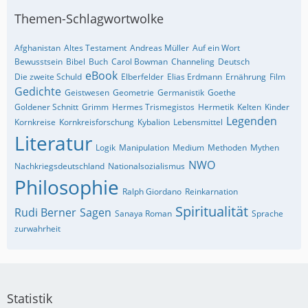
Themen-Schlagwortwolke
Afghanistan
Altes Testament
Andreas Müller
Auf ein Wort
Bewusstsein
Bibel
Buch
Carol Bowman
Channeling
Deutsch
eBook
Die zweite Schuld
Elberfelder
Elias Erdmann
Ernährung
Film
Gedichte
Geistwesen
Geometrie
Germanistik
Goethe
Goldener Schnitt
Grimm
Hermes Trismegistos
Hermetik
Kelten
Kinder
Legenden
Kornkreise
Kornkreisforschung
Kybalion
Lebensmittel
Literatur
Logik
Manipulation
Medium
Methoden
Mythen
NWO
Nachkriegsdeutschland
Nationalsozialismus
Philosophie
Ralph Giordano
Reinkarnation
Spiritualität
Rudi Berner
Sagen
Sanaya Roman
Sprache
zurwahrheit
Statistik