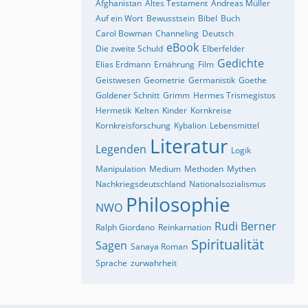
Afghanistan
Altes Testament
Andreas Müller
Auf ein Wort
Bewusstsein
Bibel
Buch
Carol Bowman
Channeling
Deutsch
eBook
Die zweite Schuld
Elberfelder
Gedichte
Elias Erdmann
Ernährung
Film
Geistwesen
Geometrie
Germanistik
Goethe
Goldener Schnitt
Grimm
Hermes Trismegistos
Hermetik
Kelten
Kinder
Kornkreise
Kornkreisforschung
Kybalion
Lebensmittel
Literatur
Legenden
Logik
Manipulation
Medium
Methoden
Mythen
Nachkriegsdeutschland
Nationalsozialismus
Philosophie
NWO
Rudi Berner
Ralph Giordano
Reinkarnation
Spiritualität
Sagen
Sanaya Roman
Sprache
zurwahrheit