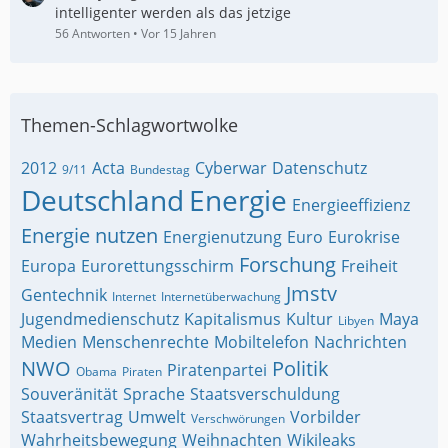
intelligenter werden als das jetzige
56 Antworten
Vor 15 Jahren
Themen-Schlagwortwolke
2012
Acta
Cyberwar
Datenschutz
9/11
Bundestag
Deutschland
Energie
Energieeffizienz
Energie nutzen
Energienutzung
Euro
Eurokrise
Forschung
Europa
Eurorettungsschirm
Freiheit
Jmstv
Gentechnik
Internet
Internetüberwachung
Jugendmedienschutz
Kapitalismus
Kultur
Maya
Libyen
Medien
Menschenrechte
Mobiltelefon
Nachrichten
NWO
Politik
Piratenpartei
Obama
Piraten
Souveränität
Sprache
Staatsverschuldung
Staatsvertrag
Umwelt
Vorbilder
Verschwörungen
Wahrheitsbewegung
Weihnachten
Wikileaks