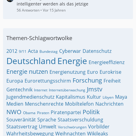
intelligenter werden als das jetzige
56 Antworten
Vor 15 Jahren
Themen-Schlagwortwolke
2012
Acta
Cyberwar
Datenschutz
9/11
Bundestag
Deutschland
Energie
Energieeffizienz
Energie nutzen
Energienutzung
Euro
Eurokrise
Forschung
Europa
Eurorettungsschirm
Freiheit
Jmstv
Gentechnik
Internet
Internetüberwachung
Jugendmedienschutz
Kapitalismus
Kultur
Maya
Libyen
Medien
Menschenrechte
Mobiltelefon
Nachrichten
NWO
Politik
Piratenpartei
Obama
Piraten
Souveränität
Sprache
Staatsverschuldung
Staatsvertrag
Umwelt
Vorbilder
Verschwörungen
Wahrheitsbewegung
Weihnachten
Wikileaks