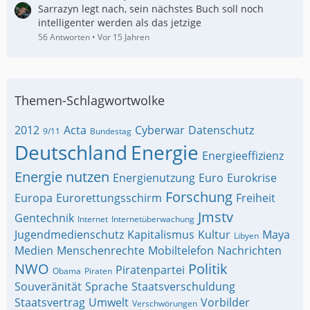
Sarrazyn legt nach, sein nächstes Buch soll noch
intelligenter werden als das jetzige
56 Antworten
Vor 15 Jahren
Themen-Schlagwortwolke
2012
Acta
Cyberwar
Datenschutz
9/11
Bundestag
Deutschland
Energie
Energieeffizienz
Energie nutzen
Energienutzung
Euro
Eurokrise
Forschung
Europa
Eurorettungsschirm
Freiheit
Jmstv
Gentechnik
Internet
Internetüberwachung
Jugendmedienschutz
Kapitalismus
Kultur
Maya
Libyen
Medien
Menschenrechte
Mobiltelefon
Nachrichten
NWO
Politik
Piratenpartei
Obama
Piraten
Souveränität
Sprache
Staatsverschuldung
Staatsvertrag
Umwelt
Vorbilder
Verschwörungen