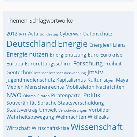
Themen-Schlagwortwolke
2012
Acta
Cyberwar
Datenschutz
9/11
Bundestag
Deutschland
Energie
Energieeffizienz
Energie nutzen
Energienutzung
Euro
Eurokrise
Forschung
Europa
Eurorettungsschirm
Freiheit
Jmstv
Gentechnik
Internet
Internetüberwachung
Jugendmedienschutz
Kapitalismus
Kultur
Maya
Libyen
Medien
Menschenrechte
Mobiltelefon
Nachrichten
NWO
Politik
Piratenpartei
Obama
Piraten
Souveränität
Sprache
Staatsverschuldung
Staatsvertrag
Umwelt
Vorbilder
Verschwörungen
Wahrheitsbewegung
Weihnachten
Wikileaks
Wissenschaft
Wirtschaft
Wirtschaftskrise