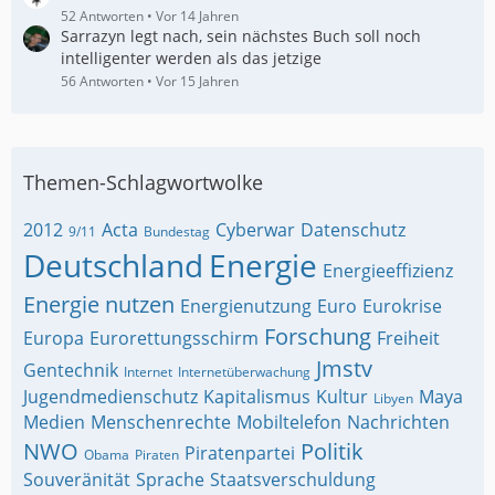
52 Antworten
Vor 14 Jahren
Sarrazyn legt nach, sein nächstes Buch soll noch
intelligenter werden als das jetzige
56 Antworten
Vor 15 Jahren
Themen-Schlagwortwolke
2012
Acta
Cyberwar
Datenschutz
9/11
Bundestag
Deutschland
Energie
Energieeffizienz
Energie nutzen
Energienutzung
Euro
Eurokrise
Forschung
Europa
Eurorettungsschirm
Freiheit
Jmstv
Gentechnik
Internet
Internetüberwachung
Jugendmedienschutz
Kapitalismus
Kultur
Maya
Libyen
Medien
Menschenrechte
Mobiltelefon
Nachrichten
NWO
Politik
Piratenpartei
Obama
Piraten
Souveränität
Sprache
Staatsverschuldung