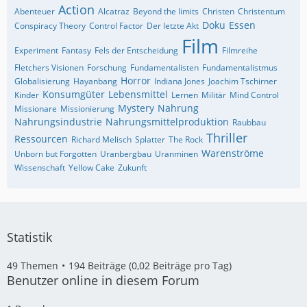
Action
Abenteuer
Alcatraz
Beyond the limits
Christen
Christentum
Doku
Essen
Conspiracy Theory
Control Factor
Der letzte Akt
Film
Experiment
Fantasy
Fels der Entscheidung
Filmreihe
Fletchers Visionen
Forschung
Fundamentalisten
Fundamentalistmus
Horror
Globalisierung
Hayanbang
Indiana Jones
Joachim Tschirner
Konsumgüter
Lebensmittel
Kinder
Lernen
Militär
Mind Control
Mystery
Nahrung
Missionare
Missionierung
Nahrungsindustrie
Nahrungsmittelproduktion
Raubbau
Thriller
Ressourcen
Richard Melisch
Splatter
The Rock
Warenströme
Unborn but Forgotten
Uranbergbau
Uranminen
Wissenschaft
Yellow Cake
Zukunft
Statistik
49 Themen
194 Beiträge (0,02 Beiträge pro Tag)
Benutzer online in diesem Forum