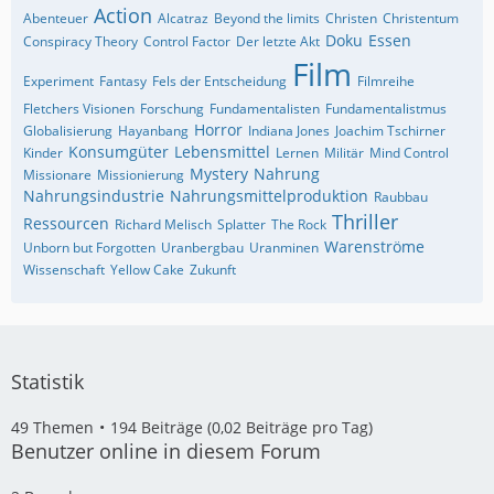
Action
Abenteuer
Alcatraz
Beyond the limits
Christen
Christentum
Doku
Essen
Conspiracy Theory
Control Factor
Der letzte Akt
Film
Experiment
Fantasy
Fels der Entscheidung
Filmreihe
Fletchers Visionen
Forschung
Fundamentalisten
Fundamentalistmus
Horror
Globalisierung
Hayanbang
Indiana Jones
Joachim Tschirner
Konsumgüter
Lebensmittel
Kinder
Lernen
Militär
Mind Control
Mystery
Nahrung
Missionare
Missionierung
Nahrungsindustrie
Nahrungsmittelproduktion
Raubbau
Thriller
Ressourcen
Richard Melisch
Splatter
The Rock
Warenströme
Unborn but Forgotten
Uranbergbau
Uranminen
Wissenschaft
Yellow Cake
Zukunft
Statistik
49 Themen
194 Beiträge (0,02 Beiträge pro Tag)
Benutzer online in diesem Forum