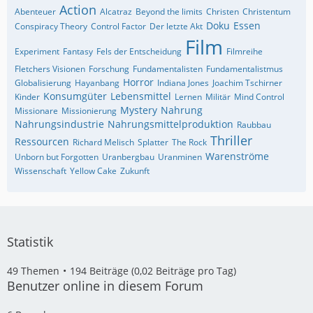
Action
Abenteuer
Alcatraz
Beyond the limits
Christen
Christentum
Doku
Essen
Conspiracy Theory
Control Factor
Der letzte Akt
Film
Experiment
Fantasy
Fels der Entscheidung
Filmreihe
Fletchers Visionen
Forschung
Fundamentalisten
Fundamentalistmus
Horror
Globalisierung
Hayanbang
Indiana Jones
Joachim Tschirner
Konsumgüter
Lebensmittel
Kinder
Lernen
Militär
Mind Control
Mystery
Nahrung
Missionare
Missionierung
Nahrungsindustrie
Nahrungsmittelproduktion
Raubbau
Thriller
Ressourcen
Richard Melisch
Splatter
The Rock
Warenströme
Unborn but Forgotten
Uranbergbau
Uranminen
Wissenschaft
Yellow Cake
Zukunft
Statistik
49 Themen
194 Beiträge (0,02 Beiträge pro Tag)
Benutzer online in diesem Forum