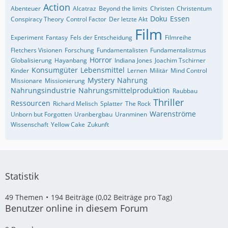
Action
Abenteuer
Alcatraz
Beyond the limits
Christen
Christentum
Doku
Essen
Conspiracy Theory
Control Factor
Der letzte Akt
Film
Experiment
Fantasy
Fels der Entscheidung
Filmreihe
Fletchers Visionen
Forschung
Fundamentalisten
Fundamentalistmus
Horror
Globalisierung
Hayanbang
Indiana Jones
Joachim Tschirner
Konsumgüter
Lebensmittel
Kinder
Lernen
Militär
Mind Control
Mystery
Nahrung
Missionare
Missionierung
Nahrungsindustrie
Nahrungsmittelproduktion
Raubbau
Thriller
Ressourcen
Richard Melisch
Splatter
The Rock
Warenströme
Unborn but Forgotten
Uranbergbau
Uranminen
Wissenschaft
Yellow Cake
Zukunft
Statistik
49 Themen
194 Beiträge (0,02 Beiträge pro Tag)
Benutzer online in diesem Forum