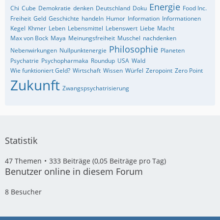
Energie
Chi
Cube
Demokratie
denken
Deutschland
Doku
Food Inc.
Freiheit
Geld
Geschichte
handeln
Humor
Information
Informationen
Kegel
Khmer
Leben
Lebensmittel
Lebenswert
Liebe
Macht
Max von Bock
Maya
Meinungsfreiheit
Muschel
nachdenken
Philosophie
Nebenwirkungen
Nullpunktenergie
Planeten
Psychatrie
Psychopharmaka
Roundup
USA
Wald
Wie funktioniert Geld?
Wirtschaft
Wissen
Würfel
Zeropoint
Zero Point
Zukunft
Zwangspsychatrisierung
Statistik
47 Themen
333 Beiträge (0,05 Beiträge pro Tag)
Benutzer online in diesem Forum
8 Besucher