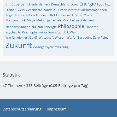
Energie
Chi
Cube
Demokratie
denken
Deutschland
Doku
Food Inc.
Freiheit
Geld
Geschichte
handeln
Humor
Information
Informationen
Kegel
Khmer
Leben
Lebensmittel
Lebenswert
Liebe
Macht
Max von Bock
Maya
Meinungsfreiheit
Muschel
nachdenken
Philosophie
Nebenwirkungen
Nullpunktenergie
Planeten
Psychatrie
Psychopharmaka
Roundup
USA
Wald
Wie funktioniert Geld?
Wirtschaft
Wissen
Würfel
Zeropoint
Zero Point
Zukunft
Zwangspsychatrisierung
Statistik
47 Themen
333 Beiträge (0,05 Beiträge pro Tag)
Datenschutzerklärung
Impressum