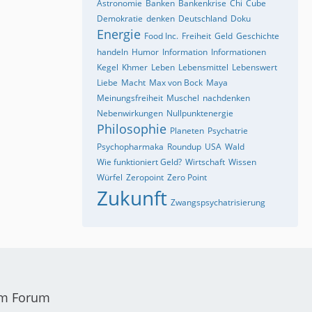
Astronomie
Banken
Bankenkrise
Chi
Cube
Demokratie
denken
Deutschland
Doku
Energie
Food Inc.
Freiheit
Geld
Geschichte
handeln
Humor
Information
Informationen
Kegel
Khmer
Leben
Lebensmittel
Lebenswert
Liebe
Macht
Max von Bock
Maya
Meinungsfreiheit
Muschel
nachdenken
Nebenwirkungen
Nullpunktenergie
Philosophie
Planeten
Psychatrie
Psychopharmaka
Roundup
USA
Wald
Wie funktioniert Geld?
Wirtschaft
Wissen
Würfel
Zeropoint
Zero Point
Zukunft
Zwangspsychatrisierung
em Forum