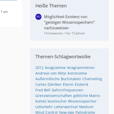
Heiße Themen
11 um
Möglichkeit Existenz von
"geistigen Wissensspeichern"
nachzuweisen
14 Antworten
Vor 15 Jahren
Themen-Schlagwortwolke
2012
Anagramme
Anagrammieren
Andreas von Rétyi
Astronomie
Außerirdische
Buchstaben
Channeling
Cortex
Däniken
Elenin
Esoterik
Fred Bell
Gehirnfrequenzen
Grenzwissenschaften
göttliche Matrix
Komet
kosmischer Wissensspeicher
Letterkehr
Letterwechsel
Medium
Mind Control
New-Age
Palindrome