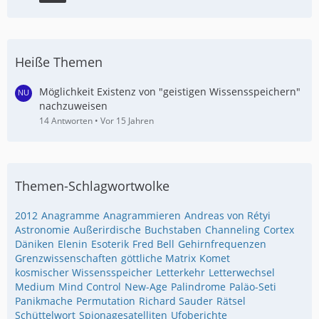
Heiße Themen
Möglichkeit Existenz von "geistigen Wissensspeichern"
nachzuweisen
14 Antworten
Vor 15 Jahren
Themen-Schlagwortwolke
2012
Anagramme
Anagrammieren
Andreas von Rétyi
Astronomie
Außerirdische
Buchstaben
Channeling
Cortex
Däniken
Elenin
Esoterik
Fred Bell
Gehirnfrequenzen
Grenzwissenschaften
göttliche Matrix
Komet
kosmischer Wissensspeicher
Letterkehr
Letterwechsel
Medium
Mind Control
New-Age
Palindrome
Paläo-Seti
Panikmache
Permutation
Richard Sauder
Rätsel
Schüttelwort
Spionagesatelliten
Ufoberichte