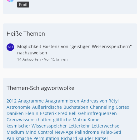
Profi
Heiße Themen
Möglichkeit Existenz von "geistigen Wissensspeichern"
nachzuweisen
14 Antworten
Vor 15 Jahren
Themen-Schlagwortwolke
2012
Anagramme
Anagrammieren
Andreas von Rétyi
Astronomie
Außerirdische
Buchstaben
Channeling
Cortex
Däniken
Elenin
Esoterik
Fred Bell
Gehirnfrequenzen
Grenzwissenschaften
göttliche Matrix
Komet
kosmischer Wissensspeicher
Letterkehr
Letterwechsel
Medium
Mind Control
New-Age
Palindrome
Paläo-Seti
Panikmache
Permutation
Richard Sauder
Rätsel