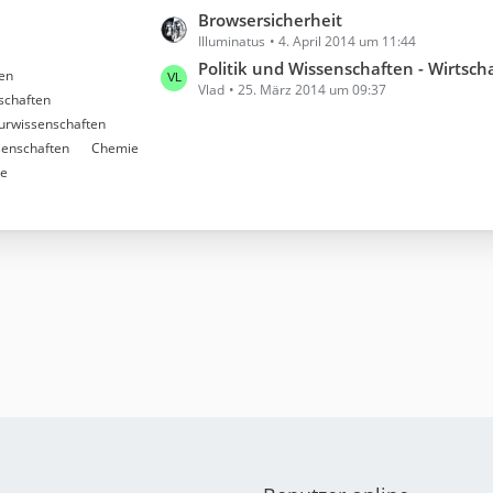
e
e
L
Browsersicherheit
B
Illuminatus
4. April 2014 um 11:44
e
e
t
Politik und Wissenschaften - Wirtschaftswis
en
i
Vlad
25. März 2014 um 09:37
z
schaften
t
t
urwissenschaften
r
e
senschaften
Chemie
ä
B
ie
g
e
e
i
t
r
ä
g
e