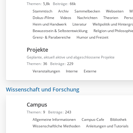
Themen
5,8k
Beiträge
66k
U
Stammtisch
Archiv
Sammelbecken
Webseiten
M
n
Dokus-/Filme
Videos
Nachrichten
Theorien
Pers
t
Heim und Handwerk
Literatur
Weltpolitik und Hinterg
e
Bewusstsein & Selbstentwicklung
Religion und Philosophi
r
Grenz- & Parabereiche
Humor und Freizeit
f
Projekte
o
r
Geplante, aktuell aktive und abgeschlossene Projekte
e
Themen
36
Beiträge
229
n
U
Veranstaltungen
Interne
Externe
n
t
Wissenschaft und Forschung
e
r
f
Campus
o
Themen
9
Beiträge
243
r
U
Allgemeine Informationen
Campus-Cafe
Bibliothek
e
n
Wissenschaftliche Methoden
Anleitungen und Tutorials
n
t