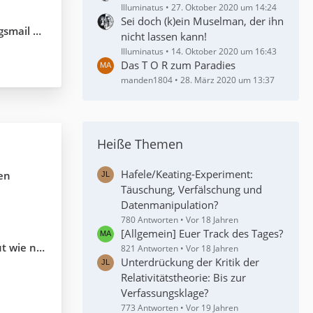
Illuminatus
27. Oktober 2020 um 14:24
Sei doch (k)ein Muselman, der ihn
 nicht an
nicht lassen kann!
Illuminatus
14. Oktober 2020 um 16:43
Das T O R zum Paradies
manden1804
28. März 2020 um 13:37
Heiße Themen
Hafele/Keating-Experiment:
len
Täuschung, Verfälschung und
Datenmanipulation?
780 Antworten
Vor 18 Jahren
[Allgemein] Euer Track des Tages?
niemand ?
821 Antworten
Vor 18 Jahren
Unterdrückung der Kritik der
Relativitätstheorie: Bis zur
Verfassungsklage?
773 Antworten
Vor 19 Jahren