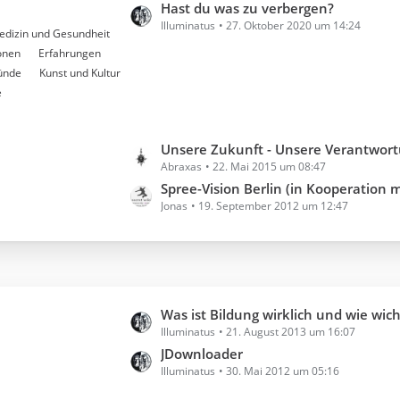
ä
t
Hast du was zu verbergen?
e
g
Illuminatus
27. Oktober 2020 um 14:24
z
i
edizin und Gesundheit
e
t
t
onen
Erfahrungen
e
r
ründe
Kunst und Kultur
B
ä
e
e
g
i
e
t
L
Unsere Zukunft - Unsere Verantwortung - Leben im Hier und Jetzt - Ab d
r
Abraxas
22. Mai 2015 um 08:47
e
ä
t
Spree-Vision Berlin (in Kooperation mit NeuDeu
g
Jonas
19. September 2012 um 12:47
z
e
t
e
B
e
i
L
Was ist Bildung wirklich und wie wichtig is
t
Illuminatus
21. August 2013 um 16:07
e
r
t
JDownloader
ä
Illuminatus
30. Mai 2012 um 05:16
z
g
t