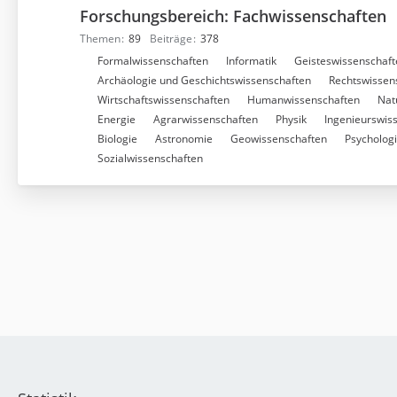
Forschungsbereich: Fachwissenschaften
e
r
Themen
89
Beiträge
378
f
U
Formalwissenschaften
Informatik
Geisteswissenschaft
o
n
Archäologie und Geschichtswissenschaften
Rechtswissen
r
t
Wirtschaftswissenschaften
Humanwissenschaften
Nat
e
e
Energie
Agrarwissenschaften
Physik
Ingenieurswis
n
r
Biologie
Astronomie
Geowissenschaften
Psycholog
f
Sozialwissenschaften
o
r
e
n