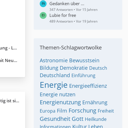
Gedanken über ...
347 Antworten
Vor 15 Jahren
Lubie for free
489 Antworten
Vor 19 Jahren
Themen-Schlagwortwolke
em 28.05.2015
Astronomie
Bewusstsein
tschland)
Bildung
Demokratie
Deutsch
Deutschland
Einführung
Energie
Energieeffizienz
Energie nutzen
t sie uns?
Energienutzung
Ernährung
Forschung
Film
Europa
Freiheit
Gesundheit
Gott
Heilkunde
Kultur
Leben
Informationen