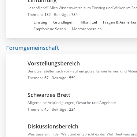
Einführung
Lesepflicht!!! Alles Wissenswerte zum Einstieg und Wirken im Fo
Themen
132
Beiträge
784
U
Einstieg
Grundlagen
Hilfsmittel
Fragen & Anmerku
n
Empfohlene Seiten
Mentorenbereich
t
e
Forumgemeinschaft
r
f
o
Vorstellungsbereich
r
Benutzer stellen sich vor - auf ein gutes Kennenlernen und Mite
e
Themen
67
Beiträge
559
n
Schwarzes Brett
Allgemeine Ankündigungen, Gesuche und Angebote
Themen
45
Beiträge
224
Diskussionsbereich
Was passiert in der Welt und entspricht es der Wahrheit was uns