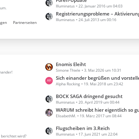
L
Foren-Update
Illuminatus
22. Januar 2016 um 04:03
e
rum.
t
Registrierungsprobleme – Aktivierungsmail kommt
Illuminatus
24. Juli 2013 um 00:16
z
ngen
Partnerseiten
t
e
B
e
i
t
L
Enomis Eleiht
r
Simone Thiele
3. Mai 2026 um 10:31
e
inander!
ä
t
Sich einander begrüßen und vorstel
g
Alpha Rocking
19. Mai 2018 um 23:42
z
e
t
L
BOCK SAGA dringend gesucht
e
Illuminatus
20. April 2019 um 00:44
e
B
t
WARUM schreibt hier eigentlich so gut wie 
e
ElisabethM.
19. März 2017 um 08:44
z
i
t
t
L
Flugscheiben im 3.Reich
e
r
Illuminatus
17. Juni 2021 um 22:04
e
 berichtet wird?
B