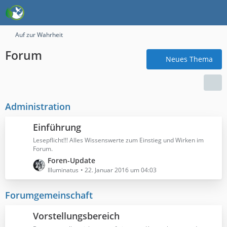
Auf zur Wahrheit
Forum
Neues Thema
Administration
Einführung
Lesepflicht!!! Alles Wissenswerte zum Einstieg und Wirken im
Forum.
L
Foren-Update
e
Illuminatus
22. Januar 2016 um 04:03
t
z
Forumgemeinschaft
t
e
Vorstellungsbereich
B