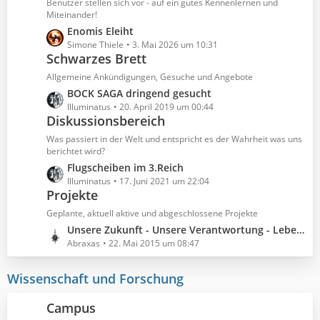
Benutzer stellen sich vor - auf ein gutes Kennenlernen und
e
Miteinander!
i
L
Enomis Eleiht
t
e
Simone Thiele
3. Mai 2026 um 10:31
r
Schwarzes Brett
t
ä
z
g
Allgemeine Ankündigungen, Gesuche und Angebote
t
e
L
BOCK SAGA dringend gesucht
e
e
Illuminatus
20. April 2019 um 00:44
B
Diskussionsbereich
t
e
z
Was passiert in der Welt und entspricht es der Wahrheit was uns
i
t
berichtet wird?
t
e
L
Flugscheiben im 3.Reich
r
B
e
Illuminatus
17. Juni 2021 um 22:04
ä
e
Projekte
t
g
i
z
Geplante, aktuell aktive und abgeschlossene Projekte
e
t
t
L
Unsere Zukunft - Unsere Verantwortung - Leben im Hier und Jetzt - Ab dem 28.05.2015
r
e
e
Abraxas
22. Mai 2015 um 08:47
ä
B
t
g
e
z
Wissenschaft und Forschung
e
i
t
t
e
Campus
r
B