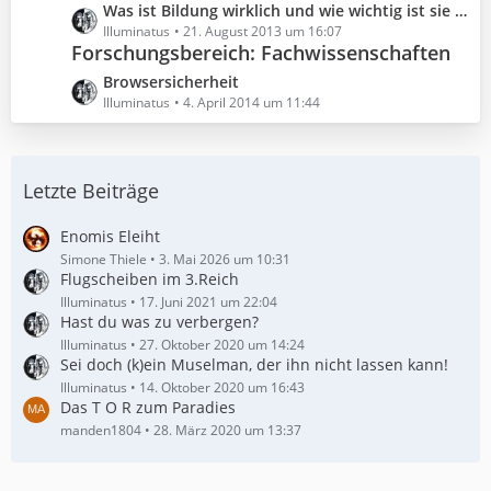
ä
L
Was ist Bildung wirklich und wie wichtig ist sie uns?
e
g
e
Illuminatus
21. August 2013 um 16:07
i
Forschungsbereich: Fachwissenschaften
e
t
t
z
r
L
Browsersicherheit
t
ä
e
Illuminatus
4. April 2014 um 11:44
e
g
t
B
e
z
e
t
i
Letzte Beiträge
e
t
B
r
e
Enomis Eleiht
ä
i
Simone Thiele
3. Mai 2026 um 10:31
g
Flugscheiben im 3.Reich
t
e
r
Illuminatus
17. Juni 2021 um 22:04
Hast du was zu verbergen?
ä
g
Illuminatus
27. Oktober 2020 um 14:24
Sei doch (k)ein Muselman, der ihn nicht lassen kann!
e
Illuminatus
14. Oktober 2020 um 16:43
Das T O R zum Paradies
manden1804
28. März 2020 um 13:37